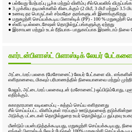
● பல்வேறு மேற்பரப்பு பூச்சு மற்றும் விளிம்பு சீல்/பெவலிங் விருப
● 3 முக்கிய தடிமன்களில் கிடைக்கும் (2 மிமீ, 3 மிமீ மற்றும் 3.5 மி
● உணவு தர பொருட்கள் சர்வதேச தரங்களுடன் இணங்குகிறது
● மறுசுழற்சி செய்யக்கூடிய பிளாஸ்டிக் (PP) - 100 % மறுசுழற்சி ச
● ஸ்வீப் டிபல்லடைசேஷன் தொழில்நுட்பங்களுக்கு ஏற்றது
● இரசாயன மற்றும் உடல் ரீதியாக- பாதுகாப்பாக இரண்டாம் நிலை 
கார்டன்பிளாஸ்ட் பிளாஸ்டிக் லேயர் பேட்கள
அட்டை/மரப் பலகை (மேசோனைட்) லேயர் பேட்களை விட எங்களின
எளிதானவை, மிகவும் பரிமாணத்தில் நிலையானவை மற்றும் முற்றிலு
மேலும், அட்டை/மரப் பலகையுடன் (மசோனைட்) ஒப்பிடும்போது, ​​புள
எதிர்க்கும்.
சுகாதாரமான வடிவமைப்பு - சுத்தம் செய்ய எளிதானது
சீல் செய்யப்பட்ட விளிம்புகள் ஈரப்பதம் ஊடுருவலைத் தடுக்கின்றன
அடுக்கு பட்டைகள் தொழில்துறை உயர் தொழில்நுட்ப துப்புரவு 
மீண்டும் பயன்படுத்தக்கூடியது, மறுசுழற்சி செய்யக்கூடியது, ந
எங்கள் பிளாஸ்டிக் லேயர் பேடுகள் 100% மறுசுழற்சி செய்யக்கூடி