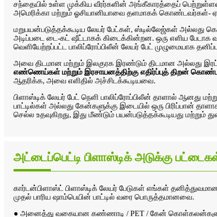
சந்தையில் உள்ள முக்கிய வீரர்களின் அங்கீகாரத்தைப் பெற்றுள்
அமெரிக்கா மற்றும் ஓசியானியாவை தளமாகக் கொண்டவர்கள்- ஏற்
மறுபயன்படுத்தக்கூடிய லேயர் பேட்கள், ஸ்டில்லேஜ்கள் அல்லது
அடிப்படை டை-கட் ஷீட்டாகக் கிடைக்கின்றன. ஒரு எளிய பேடாக வழங
வெளியேற்றப்பட்ட பாலிப்ரோப்பிலீன் லேயர் பேட் முழுமையாக தனிப்
அவை திடமான மற்றும் இலகுரக இரண்டும் திடமான அல்லது இரட்ட
எண்ணெய்கள் மற்றும் இரசாயனத்திற்கு எதிர்ப்புத் திறன் கொண்டவ
ஆதரிக்க, அவை எளிதில் அச்சிடக்கூடியவை.
பிளாஸ்டிக் லேயர் பேட் நெளி பாலிப்ரோப்பிலீன் தாளால் ஆனது மற்
பாட்டில்கள் அல்லது கேன்களுக்கு இடையில் ஒரு பிரிப்பான் தாளாக
செல்ல உதவுகிறது, இது மீண்டும் பயன்படுத்தக்கூடியது மற்றும
அட்டைப்பெட்டி பிளாஸ்டிக் அடுக்கு பட்டைகள
கார்டன்பிளாஸ்ட் பிளாஸ்டிக் லேயர் பேடுகள் எங்கள் தனித்துவம
முதல் பாரிய ஷாம்பெயின் பாட்டில் வரை பொருத்தமானவை.
● அனைத்து வகையான கண்ணாடி / PET / கேன் கொள்கலன்களுக