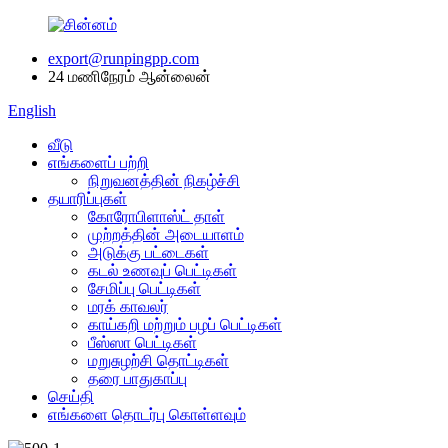
export@runpingpp.com
24 மணிநேரம் ஆன்லைன்
English
வீடு
எங்களைப் பற்றி
நிறுவனத்தின் நிகழ்ச்சி
தயாரிப்புகள்
கோரோபிளாஸ்ட் தாள்
முற்றத்தின் அடையாளம்
அடுக்கு பட்டைகள்
கடல் உணவுப் பெட்டிகள்
சேமிப்பு பெட்டிகள்
மரக் காவலர்
காய்கறி மற்றும் பழப் பெட்டிகள்
பீஸ்ஸா பெட்டிகள்
மறுசுழற்சி தொட்டிகள்
தரை பாதுகாப்பு
செய்தி
எங்களை தொடர்பு கொள்ளவும்