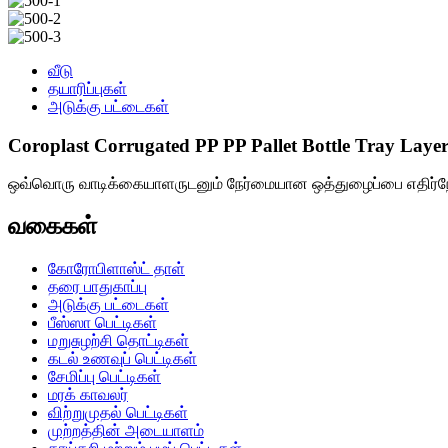
வீடு
தயாரிப்புகள்
அடுக்கு பட்டைகள்
Coroplast Corrugated PP PP Pallet Bottle Tray Laye
ஒவ்வொரு வாடிக்கையாளருடனும் நேர்மையான ஒத்துழைப்பை எதிர்ந
வகைகள்
கோரோபிளாஸ்ட் தாள்
தரை பாதுகாப்பு
அடுக்கு பட்டைகள்
பீஸ்ஸா பெட்டிகள்
மறுசுழற்சி தொட்டிகள்
கடல் உணவுப் பெட்டிகள்
சேமிப்பு பெட்டிகள்
மரக் காவலர்
விற்றுமுதல் பெட்டிகள்
முற்றத்தின் அடையாளம்