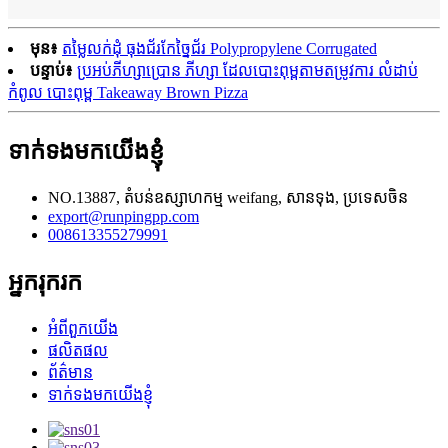
មុន៖
តម្លៃលក់ដុំ ធុងជ័រកែច្នៃជ័រ Polypropylene Corrugated
បន្ទាប់៖
ប្រអប់ភីហ្សាប្រោន ភីហ្សា ដែលបោះពុម្ពតាមតម្រូវការ លំដាប់
កំពូល បោះពុម្ព Takeaway Brown Pizza
ទាក់ទងមកយើងខ្ញុំ
NO.13887, តំបន់ឧស្សាហកម្ម weifang, សានទុង, ប្រទេសចិន
export@runpingpp.com
008613355279991
អ្នករុករក
អំពីពួកយើង
ផលិតផល
ព័ត៌មាន
ទាក់ទងមកយើងខ្ញុំ