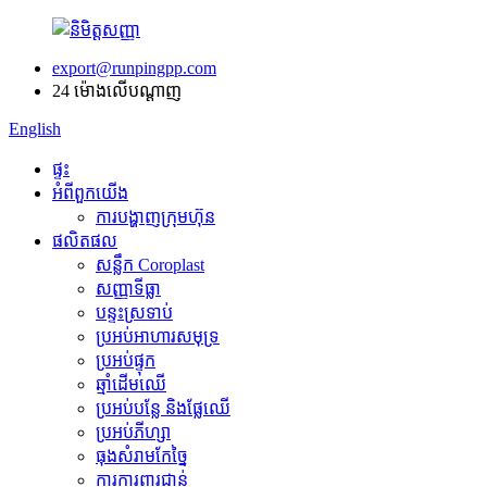
export@runpingpp.com
24 ម៉ោងលើបណ្តាញ
English
ផ្ទះ
អំពីពួកយើង
ការបង្ហាញក្រុមហ៊ុន
ផលិតផល
សន្លឹក Coroplast
សញ្ញាទីធ្លា
បន្ទះស្រទាប់
ប្រអប់អាហារសមុទ្រ
ប្រអប់ផ្ទុក
ឆ្មាំដើមឈើ
ប្រអប់បន្លែ និងផ្លែឈើ
ប្រអប់ភីហ្សា
ធុងសំរាមកែច្នៃ
ការការពារជាន់