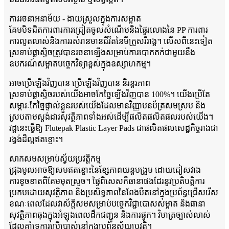
ការរចនាអនាម័យ - ងាយស្រួលក្នុងការសម្អាត
គែមបិទជិតការពារការជ្រៀតចូលសំណើមនិងផ្ទៃរលោងនៃ PP ការពារ
ការលូតលាស់និងការរស់រានមានជីវិតនៃមីក្រូសរីរាង្គ។ លើសពីនេះទៀត
ស្រទាប់ផ្លាស្ទិចត្រូវបានរចនាឡើងសម្រាប់ការបោកគក់ជាមួយនឹង
ឧបករណ៍សម្អាតបច្ចេកវិទ្យាខ្ពស់ក្នុងឧស្សាហកម្ម។
អាចប្រើឡើងវិញបាន ប្រើឡើងវិញបាន និរន្តរភាព
ស្រទាប់ផ្លាស្ទិចរបស់យើងអាចកែច្នៃឡើងវិញបាន 100%។ យើងប្រើតែ
សម្ភារៈកែច្នៃផ្ទាល់ខ្លួនរបស់យើងដែលមានវិញ្ញាបនប័ត្រសមស្រប និង
ស្របតាមស្តង់ដារសុវត្ថិភាពទាំងអស់ដើម្បីផលិតផលិតផលរបស់យើង។
វដ្តនេះធ្វើឱ្យ Flutepak Plastic Layer Pads ជាផលិតផលសេដ្ឋកិច្ចរាងជា
រង្វង់ដ៏ល្អឥតខ្ចោះ។
សាកសមសម្រាប់ស្វ័យប្រវត្តិកម្ម
ជ្រុងមូលអាចឱ្យសមឥតខ្ចោះនៃខ្សែភាពយន្តបង្រួម ដោយជៀសវាង
ការខូចខាតពីគែមមុតស្រួច។ ផ្ទៃពិសេសក៏ធានាផងដែរនូវប្រតិបត្តិការ
ប្រកបដោយសុវត្ថិភាព និងប្រសិទ្ធភាពនៃពែងបឺតនៅក្នុងប្រព័ន្ធជ្រើសរើស
ខណៈពេលដែលវាស័ក្តិសមសម្រាប់បច្ចេកវិជ្ជាបោសសម្អាត និងធានា
សុវត្ថិភាពធុងក្នុងអំឡុងពេលដឹកជញ្ជូន និងការផ្ទុក។ វិមាត្រច្បាស់លាស់
ដែលគាំទ្រការប្រើប្រាស់នៅក្នុងប្រព័ន្ធស្វ័យប្រវត្តិ។