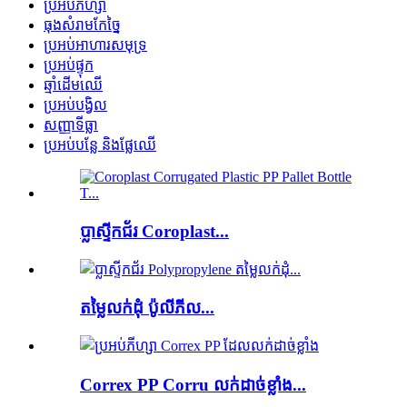
ប្រអប់ភីហ្សា
ធុងសំរាមកែច្នៃ
ប្រអប់អាហារសមុទ្រ
ប្រអប់ផ្ទុក
ឆ្មាំដើមឈើ
ប្រអប់បង្វិល
សញ្ញាទីធ្លា
ប្រអប់បន្លែ និងផ្លែឈើ
ប្លាស្ទីកជ័រ Coroplast...
តម្លៃលក់ដុំ ប៉ូលីភីល...
Correx PP Corru លក់ដាច់ខ្លាំង...