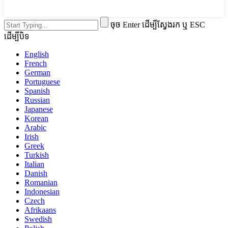
ចុច Enter ដើម្បីស្វែងរក ឬ ESC
ដើម្បីបិទ
English
French
German
Portuguese
Spanish
Russian
Japanese
Korean
Arabic
Irish
Greek
Turkish
Italian
Danish
Romanian
Indonesian
Czech
Afrikaans
Swedish