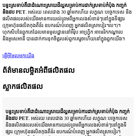
បន្ទះស្រទាប់គឺជាដំណោះស្រាយដ៏ល្អសម្រាប់ការដាក់ស្រទាប់កំប៉ុង កញ្ចក់
និងដប PET
. អស់រយៈពេលជាង 30 ឆ្នាំមកហើយ លក្ខណៈបច្ចេកទេស និង
ផលិតផលរបស់យើងមានការយល់ព្រមពីអ្នកលេងសំខាន់ៗនៅក្នុងទីផ្សារ
(ក្រុមហ៊ុនផលិតកុងតឺន័រ ឧបករណ៍បំពេញ អ្នកផលិតស្រាបៀរ។ល។)។
ហុកសិបនៃពួកគេដែលមានមូលដ្ឋាននៅអឺរ៉ុប អាហ្រ្វិក អាមេរិកកណ្តាល
និងអូសេអានី បានដាក់ការទុកចិត្តរបស់ពួកគេរួចហើយនៅក្នុងពួកយើង។
ផ្ញើអ៊ីមែលមកយើង
ព័ត៌មានលម្អិតអំពីផលិតផល
ស្លាកផលិតផល
បន្ទះស្រទាប់គឺជាដំណោះស្រាយដ៏ល្អសម្រាប់ការដាក់ស្រទាប់កំប៉ុង កញ្ចក់
និងដប PET
. អស់រយៈពេលជាង 30 ឆ្នាំមកហើយ លក្ខណៈបច្ចេកទេស
និងផលិតផលរបស់យើងមានការយល់ព្រមពីអ្នកលេងសំខាន់ៗនៅក្នុងទី
ផ្សារ (ក្រុមហ៊ុនផលិតកុងតឺន័រ ឧបករណ៍បំពេញ អ្នកផលិតស្រាបៀរ។