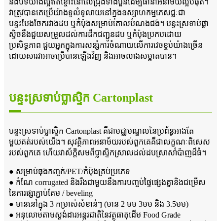
និងបិទយ៉ាងល្អឥតខ្ចោះនៅលើជ្រុងទាំងបួនដើម្បីធានាអនាម័យល្អបំផុត។
វាត្រូវបានគេប្រើយ៉ាងទូលំទូលាយនៅក្នុងឧស្សាហកម្មភេសជ្ជៈជា
បន្ទះបែងចែករវាងដប ឬកំប៉ុងសម្រាប់គោលបំណងជង់។ បន្ទះស្រទាប់ផ្លា
ស្ទិចនឹងជួយសម្រួលដល់ការដឹកជញ្ជូនដប ឬកំប៉ុងប្រកបដោយ
ប្រសិទ្ធភាព ជួយអ្នកក្នុងការសន្សំការចំណាយលើការវេចខ្ចប់យ៉ាងច្រើន
ដោយសារវាអាចប្រើបានឡើងវិញ និងអាចលាងសម្អាតបាន។
បន្ទះស្រទាប់ប្លាស្ទិក Cartonplast
បន្ទះស្រទាប់ប្លាស្ទិក Cartonplast គឺជាមជ្ឈមណ្ឌលនៃប្រព័ន្ធអាងតែ
មួយគត់របស់យើង។ សុវត្ថិភាព​អនាម័យ​របស់​ពួកគេ​គឺជា​លក្ខណៈ​ពិសេស​
របស់​ពួកគេ ហើយ​វា​ស័ក្តិសម​ពី​ប្លាស្ទិក​ស្រាល​ដល់​ដប​ស្រា​សាំប៉ាញ​ដ៏ធំ។
● សម្រាប់ធុងកញ្ចក់/PET/កំប៉ុងគ្រប់ប្រភេទ
● កំណែ corrugated និងរឹងជាមួយនឹងការបញ្ចប់ផ្ទៃផ្សេងគ្នានិងជម្រើស
នៃការផ្សាភ្ជាប់គែម / beveling
● មាននៅក្នុង 3 កម្រាស់សំខាន់ៗ (មាន 2 មម 3មម និង 3.5មម)
● អនុលោមតាមស្តង់ដារអន្តរជាតិនៃវត្ថុធាតុដើម Food Grade