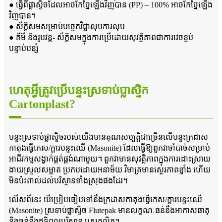
● ធ្វើពីផ្លាស្ទិចដែលអាចកែច្នៃឡើងវិញបាន (PP) – 100% អាចកែច្នៃឡើង
វិញបាន។
● ស័ក្តិសមសម្រាប់បច្ចេកវិជ្ជាលុបការលុប
● គីមី និងរូបវន្ត- ស័ក្តិសមក្នុងការប្រើដោយសុវត្ថិភាពជាការវេចខ្ចប់
បន្ទាប់បន្សំ
ហេតុអ្វីត្រូវប្រើបន្ទះស្រទាប់ប្លាស្ទិក
Cartonplast?
បន្ទះស្រទាប់ផ្លាស្ទិចរបស់យើងមានគុណសម្បត្តិជាច្រើនលើបន្ទះក្រដាស
កាតុងធ្វើកេស/ក្តារបន្ទះឈើ (Masonite) ដែលធ្វើឱ្យពួកវាចាំបាច់សម្រាប់
អាជីវកម្មសង្វាក់ផ្គត់ផ្គង់ណាមួយ។ ពួកវាមានសុវត្ថិភាពក្នុងការដោះស្រាយ
ងាយស្រួលសម្អាត ប្រកបដោយអនាម័យ វិមាត្រមានស្ថេរភាពខ្លាំង ហើយ
មិនប៉ះពាល់ដល់បរិស្ថានទាំងស្រុងផងដែរ។
លើសពីនេះ បើប្រៀបធៀបទៅនឹងក្រដាសកាតុងធ្វើកេស/ក្តារបន្ទះឈើ
(Masonite) ស្រទាប់ផ្លាស្ទិច Flutepak មានលក្ខណៈធន់នឹងអាកាសធាតុ
និងធន់នឹងឥទ្ធិពលបរិស្ថាន ឬសត្វល្អិត។