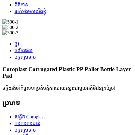
ព័ត៌មាន
ទាក់ទងមកយើងខ្ញុំ
ផ្ទះ
ផលិតផល
បន្ទះស្រទាប់
Coroplast Corrugated Plastic PP Pallet Bottle Layer
Pad
ទន្ទឹងរង់ចាំកិច្ចសហប្រតិបត្តិការដោយស្មោះជាមួយអតិថិជនគ្រប់រូប!
ប្រភេទ
សន្លឹក Coroplast
ការការពារជាន់
បន្ទះស្រទាប់