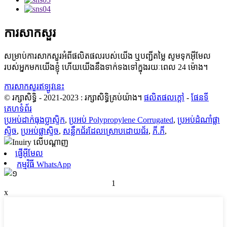
ការសាកសួរ
សម្រាប់ការសាកសួរអំពីផលិតផលរបស់យើង ឬបញ្ជីតម្លៃ សូមទុកអ៊ីមែល
របស់អ្នកមកយើងខ្ញុំ ហើយយើងនឹងទាក់ទងទៅក្នុងរយៈពេល 24 ម៉ោង។
ការសាកសួរឥឡូវនេះ
© រក្សាសិទ្ធិ - 2021-2023 : រក្សាសិទ្ធិគ្រប់យ៉ាង។
ផលិតផលក្តៅ
-
ផែនទី
គេហទំព័រ
ប្រអប់ដាក់ធុងប្លាស្ទិក
,
ប្រអប់ Polypropylene Corrugated
,
ប្រអប់ដំណាំផ្លា
ស្ទិច
,
ប្រអប់ផ្លាស្ទិច
,
សន្លឹកជ័រដែលស្រោបដោយជ័រ
,
ភី.ភី
,
ផ្ញើអ៊ីមែល
កម្មវិធី WhatsApp
1
x