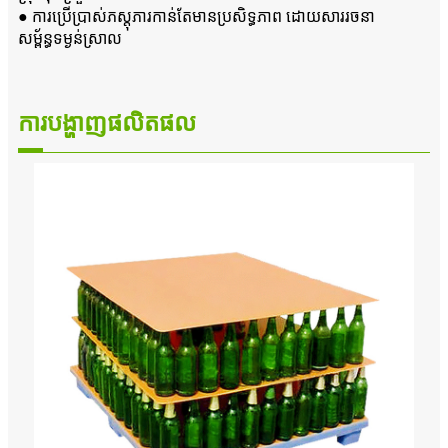
● ការប្រើប្រាស់ភស្តុភារកាន់តែមានប្រសិទ្ធភាព ដោយសាររចនា
សម្ព័ន្ធទម្ងន់ស្រាល
ការបង្ហាញផលិតផល