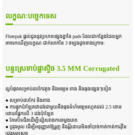
លក្ខណៈបច្ចេកទេស
Flutepak ផ្តល់ជូននូវប្រភេទផ្សេងគ្នានៃ pads ដែលជាកន្លែងដែលអ្នក
អាចរកឃើញលក្ខណៈជាក់លាក់នៃ 3 ចម្បងដូចខាងក្រោម:
បន្ទះស្រទាប់ផ្លាស្ទិច 3.5 MM Corrugated
ល្អបំផុតសម្រាប់ដបកែវតូច និងមធ្យម ពាង និងធុងផ្សេងៗទៀត
● សម្រាប់ដបកែវ និងពាង
● ការផ្ទុកប៉ាឡែតជាជង់ជាមួយនឹងធុងទំហំមធ្យមរហូតដល់ 2.5 តោន
ដោយផ្អែកលើ 3 ជង់ប៉ាឡែត
● គែមបិទជិតដើម្បីជៀសវាងការចម្លងរោគ
● ជ្រុងមូល ដើម្បីអនុញ្ញាតឱ្យរួញ និងរុំរុំដោយមិនចាំបាច់កាត់កាត់ការរុំនៃ
ជ្រុងមុតស្រួច