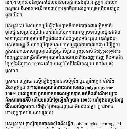
ល។)។ ហុកសិបនៃពួកគេដែលមានមូលដ្ឋាននៅអឺរ៉ុប អាហ្រ្វិក អាមេរិក
កណ្តាល និងអូសេអានី បានដាក់ការទុកចិត្តរបស់ពួកគេរួចហើយនៅក្នុង
ពួកយើង។
បន្ទះស្រទាប់ដែលអាចប្រើឡើងវិញបានគឺអាចរកបានជាសន្លឹកកាត់
មូលដ្ឋានសម្រាប់ប្រើជាឧបករណ៍បំបែកការពារ ឬស្រទាប់មូលដ្ឋានដែល
មានស្ថេរភាពសម្រាប់ទំនិញដែលដាក់ជង់ក្នុងប្រអប់ ឬធុង។ ផ្គត់ផ្គង់ជា
បន្ទះសាមញ្ញ និងអាចប្រើបានដោយមាន ឬគ្មានការកាត់ចេញ ដើម្បីជួយ
ក្នុងការដកយកចេញបន្ទាប់ពីប្រើប្រាស់រួច បន្ទះស្រទាប់ Polypropylene
ដែលត្រូវបានពង្រីកគឺអាចប្ដូរតាមបំណងបានយ៉ាងពេញលេញ និងអាចកែ
ច្នៃឡើងវិញបាន 100% នៅចុងបញ្ចប់នៃជីវិតដ៏មានប្រយោជន៍របស់
ពួកគេ។
ពួកគេអាចត្រូវបានស្នើឡើងក្នុងរចនាសម្ព័ន្ធរឹង ឬជញ្ជាំងភ្លោះ ទាំងរឹង
និងទម្ងន់ស្រាល។
សូមអរគុណចំពោះសមាសធាតុ polypropylene
100% របស់ពួកគេ ពួកវាអាចលាងសម្អាតបាន ធន់នឹងសំណើម ប្រេង
និងសារធាតុគីមី ហើយអាចកែច្នៃឡើងវិញបាន 100% នៅចុងបញ្ចប់នៃវដ្ត
ជីវិតរបស់ពួកគេ។
. ដើម្បីគាំទ្រអត្តសញ្ញាណម៉ាករបស់អ្នក ពួកវាអាច
បោះពុម្ពបានយ៉ាងងាយស្រួល។
បន្ទះស្រទាប់ផ្លាស្ទិចត្រូវបានផលិតពីសន្លឹក polypropylene corrugated