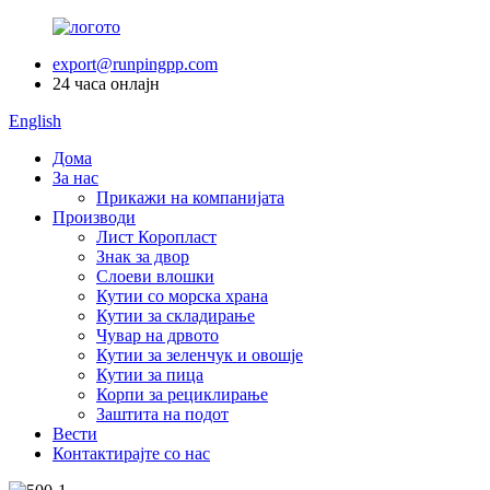
export@runpingpp.com
24 часа онлајн
English
Дома
За нас
Прикажи на компанијата
Производи
Лист Коропласт
Знак за двор
Слоеви влошки
Кутии со морска храна
Кутии за складирање
Чувар на дрвото
Кутии за зеленчук и овошје
Кутии за пица
Корпи за рециклирање
Заштита на подот
Вести
Контактирајте со нас