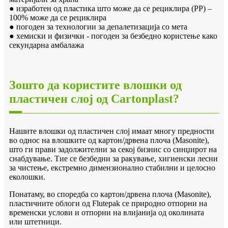
● изработен од пластика што може да се рециклира (PP) –
100% може да се рециклира
● погоден за технологии за депалетизација со мета
● хемиски и физички - погоден за безбедно користење како
секундарна амбалажа
Зошто да користите влошки од
пластичен слој од Cartonplast?
Нашите влошки од пластичен слој имаат многу предности
во однос на влошките од картон/дрвена плоча (Masonite),
што ги прави задолжителни за секој бизнис со синџирот на
снабдување. Тие се безбедни за ракување, хигиенски лесни
за чистење, екстремно димензионално стабилни и целосно
еколошки.
Понатаму, во споредба со картон/дрвена плоча (Masonite),
пластичните облоги од Flutepak се природно отпорни на
временски услови и отпорни на влијанија од околината
или штетници.