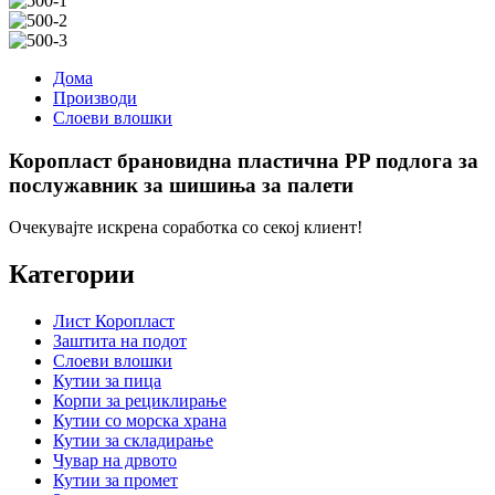
Дома
Производи
Слоеви влошки
Коропласт брановидна пластична PP подлога за
послужавник за шишиња за палети
Очекувајте искрена соработка со секој клиент!
Категории
Лист Коропласт
Заштита на подот
Слоеви влошки
Кутии за пица
Корпи за рециклирање
Кутии со морска храна
Кутии за складирање
Чувар на дрвото
Кутии за промет