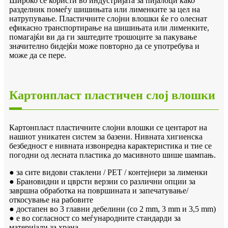
Широко се користи во индустријата за пијалоци како
разделник помеѓу шишињата или лименките за цел на
натрупување. Пластичните слојни влошки ќе го олеснат
ефикасно транспортирање на шишињата или лименките,
помагајќи ви да ги заштедите трошоците за пакување
значително бидејќи може повторно да се употребува и
може да се пере.
Картонпласт пластичен слој влошки
Картонпласт пластичните слојни влошки се центарот на
нашиот уникатен систем за базени. Нивната хигиенска
безбедност е нивната извонредна карактеристика и тие се
погодни од лесната пластика до масивното шише шампањ.
● за сите видови стаклени / PET / контејнери за лименки
● Брановидни и цврсти верзии со различни опции за
завршна обработка на површината и запечатување/
откосување на рабовите
● достапен во 3 главни дебелини (со 2 mm, 3 mm и 3,5 mm)
● е во согласност со меѓународните стандарди за
материјали за храна