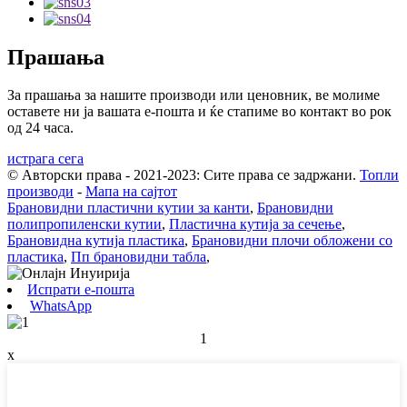
Прашања
За прашања за нашите производи или ценовник, ве молиме
оставете ни ја вашата е-пошта и ќе стапиме во контакт во рок
од 24 часа.
истрага сега
© Авторски права - 2021-2023: Сите права се задржани.
Топли
производи
-
Мапа на сајтот
Брановидни пластични кутии за канти
,
Брановидни
полипропиленски кутии
,
Пластична кутија за сечење
,
Брановидна кутија пластика
,
Брановидни плочи обложени со
пластика
,
Пп брановидни табла
,
Испрати е-пошта
WhatsApp
1
x