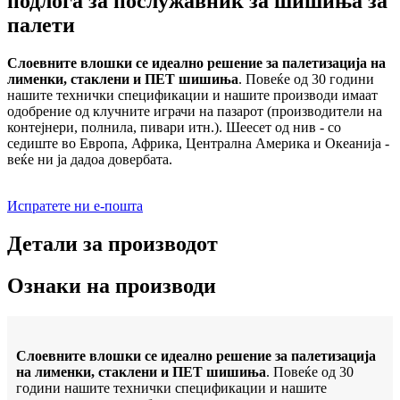
подлога за послужавник за шишиња за
палети
Слоевните влошки се идеално решение за палетизација на
лименки, стаклени и ПЕТ шишиња
. Повеќе од 30 години
нашите технички спецификации и нашите производи имаат
одобрение од клучните играчи на пазарот (производители на
контејнери, полнила, пивари итн.). Шеесет од нив - со
седиште во Европа, Африка, Централна Америка и Океанија -
веќе ни ја дадоа довербата.
Испратете ни е-пошта
Детали за производот
Ознаки на производи
Слоевните влошки се идеално решение за палетизација
на лименки, стаклени и ПЕТ шишиња
. Повеќе од 30
години нашите технички спецификации и нашите