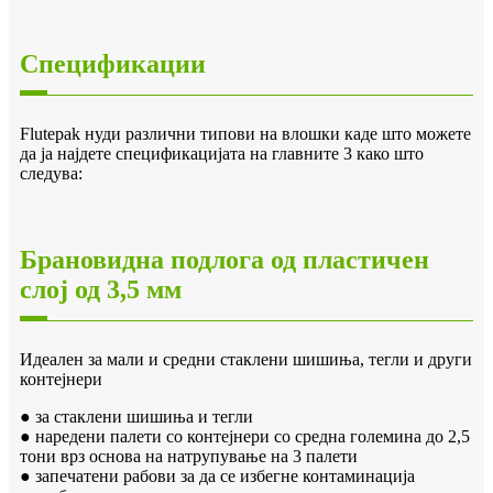
Спецификации
Flutepak нуди различни типови на влошки каде што можете
да ја најдете спецификацијата на главните 3 како што
следува:
Брановидна подлога од пластичен
слој од 3,5 мм
Идеален за мали и средни стаклени шишиња, тегли и други
контејнери
● за стаклени шишиња и тегли
● наредени палети со контејнери со средна големина до 2,5
тони врз основа на натрупување на 3 палети
● запечатени рабови за да се избегне контаминација