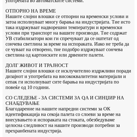
употребата во автоматските системи.
ОТПОРНО НА ВРЕМЕ
Нашите слојни влошки се отпорни на временски услови и
затоа исполнуваат многу барања на индустријата. Тие исто
така издржуваат надворешни температури и временски
услови при транспорт на вашите производи. Тие содржат
УВ стабилизатори кои ги спречуваат да се оштетат од
сончева светлина за време на испораката. Иако не треба да
се чуваат на отворено, тие подобро издржуваат сончева
светлина од картонските или дрвените палети.
ДОЛГ ЖИВОТ И ТРАЈНОСТ
Нашите слојни влошки се исклучително издржливи поради
дизајнот и употребата на висококвалитетни материјали и
сепак ги исполнуваат сите барања на индустријата по
повеќе од 10 години.
СО СЛЕДЕЊЕ - ЗА СИСТЕМИ ЗА QA И СИНЏИР НА
СНАБДУВАЊЕ
Благодарение на нашите напредни системи за ОК
идентификација на секоја палета со слоеви за време на
внесувањето и испораката на стоката, обезбедуваме
целосна следливост на нашите производи потребни за
прехранбената индустрија.