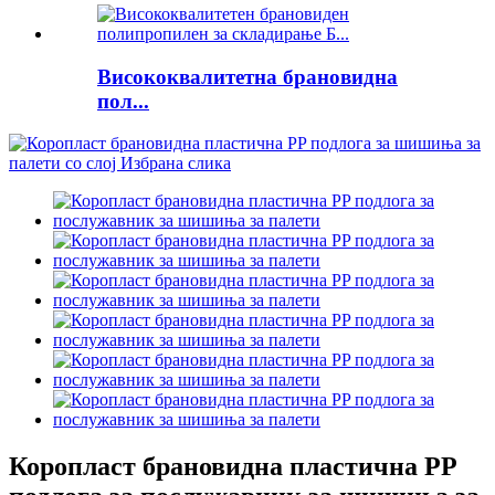
Висококвалитетна брановидна
пол...
Коропласт брановидна пластична PP