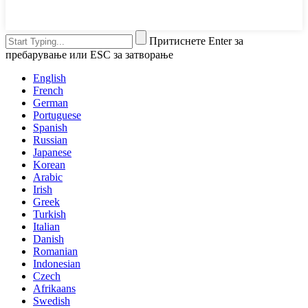
Притиснете Enter за
пребарување или ESC за затворање
English
French
German
Portuguese
Spanish
Russian
Japanese
Korean
Arabic
Irish
Greek
Turkish
Italian
Danish
Romanian
Indonesian
Czech
Afrikaans
Swedish