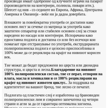
производи имаат одобрение од клучните играчи на пазарот
(производители на контејнери, полнила, пивари итн.).
Шеесет од нив - со седиште во Европа, Африка, Централна
Америка и Океанија - веќе ни ја дадоа довербата.
Влошките за повеќекратна употреба се достапни како
основен лист за сечење со матрица за употреба како
заштитен сепаратор или стабилен основен слој за стоки
наредени во насади или контејнери. Испорачана како
едноставна подлога и достапна со или без исечоци кои
помагаат при отстранување по употреба, екструдираната
полипропиленска подлога е целосно приспособлива и
100% може да се рециклира на крајот на нивниот корисен
век.
Тие можат да бидат предложени во цврста или двоѕидна
структура, и цврста и лесна.
Благодарение на нивниот
100% полипропиленски состав, тие се перат, отпорни на
влага, масла и хемикалии и се 100% рециклирани на
крајот од нивниот животен циклус.
. За поддршка на
идентитетот на вашиот бренд, тие лесно се печатат.
Подлогата од пластичен слој е изработена од брановиден
полипропиленски лим и совршено запечатена од четири
страни и агли за да се гарантира оптимална хигиена.