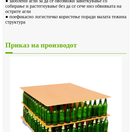
● заоблени агли за да се овозможи завиткување со
собирање и растегнување без да се сече низ обвивката на
острите агли
● поефикасно логистичко користење поради малата тежина
структура
Приказ на производот