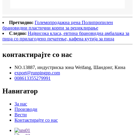
Претходно:
Големопродажна цена Полипропилен
брановидни пластични корпи за рециклирање
Следно:
Највисока класа, евтина брановидна амбалажа за
пица со прилагодено печатење, кафена кутија за пица
контактирајте со нас
NO.13887, индустриска зона Weifang, Шандонг, Кина
export@runpingpp.com
008613355279991
Навигатор
За нас
Производи
Вести
Контактирајте со нас