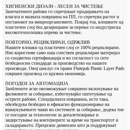
ХИГИЕНСКИ ДИЗАЈН - ЛЕСЕН ЗА ЧИСТЕЊЕ
Запечатените рабови го спречуваат продирањето на
влагата и мазната површина на ПП, го спречува растот и
опстанокот на микроорганизмите. Покрај тоа, влошките од
пластичен слој беа дизајнирани за перење со индустриска
високотехнолошка опрема за чистење.
ПОВТОРНО, РЕЦИКЛИРАН, ОДРЖЛИВ
Нашите влошки од пластичен слој се 100% рециклирани.
Ние користиме само наш сопствен рециклиран материјал
со соодветна сертификација и во согласност со сите
безбедносни стандарди за производство на нашите
производи. Овој циклус ги прави Flutepak Plastic Layer Pads
совршен производ со кружна економија.
ПОГОДЕН ЗА АВТОМАЦИЈА
Заоблените агли овозможуваат совршено вклопување на
филмовите за собирање, избегнувајќи оштетување од
острите рабови. Специјалната површина, исто така,
обезбедува безбедно и ефикасно функционирање на
вшмукувачките чаши во системите за собирање, додека тие
се погодни за технологии за депалетизирање и
зацврстување на контејнерите за време на транспортот и
складирањето. Прецизни димензии што ја поддржуваат