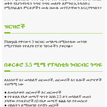
ወቅት የእያንዳንዱን ንጣፍ ንጣፍ መለየት ለምግብ ኢንዱስትሪ
የሚያስፈልጉ ምርቶቻችን ሙሉ በሙሉ መገኘታቸውን እናረጋግጣለን።
ዝርዝሮች
Flutepak የዋናውን 3 ዝርዝር መግለጫ በሚከተለው መንገድ
የሚያገኙበት የተለያዩ የፓድ ዓይነቶችን ያቀርባል።
በቆርቆሮ 3.5 ሚሜ የፕላስቲክ ንብርብር ንጣፍ
ለአነስተኛ እና መካከለኛ ጠርሙሶች, ጠርሙሶች እና ሌሎች መያዣዎች
ተስማሚ ነው
● ለመስታወት ጠርሙሶች እና ጠርሙሶች
● የተቆለለ የእቃ መጫኛ ጭነት እስከ 2.5 ቶን መካከለኛ መጠን
ያላቸው ኮንቴይነሮች በ3 የእቃ መጫኛ ቁልል ላይ የተመሰረተ
● ብክለትን ለማስወገድ የታሸጉ ጠርዞች