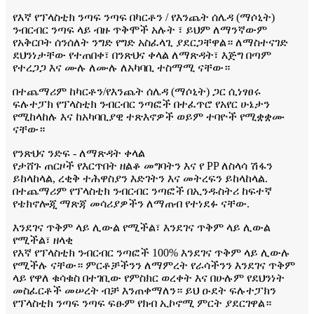
የእኛ የፕላስቲክ ንጣፍ ንጣፍ በካርቶን / የእንጨት ሰሌዳ (ማሶኒት)
ንብርብር ንጣፍ ላይ ብዙ ጥቅሞች አሉት ፣ ይህም ለማንኛውም
የአቅርቦት ሰንሰለት ንግድ የግድ አስፈላጊ ያደርጋቸዋል። ለማስተናገድ
ደህንነታቸው የተጠበቀ፣ በንጽህና ቀላል ለማጽዳት፣ እጅግ በጣም
የተረጋጋ እና ሙሉ ለሙሉ ለአካባቢ ተስማሚ ናቸው።
በተጨማሪም ከካርቶን/የእንጨት ሰሌዳ (ማሶኒት) ጋር ሲነፃፀሩ
ፍሉተፓክ የፕላስቲክ ንብርብር ንጣፎች በተፈጥሮ የአየር ሁኔታን
የሚከላከሉ እና ከአካባቢያዊ ተጽእኖዎች ወይም ተባዮች የሚቋቋሙ
ናቸው።
የንጽህና ንድፍ - ለማጽዳት ቀላል
የታሸጉ ጠርዞች የእርጥበት ዘልቆ መግባትን እና የ PP ለስላሳ ሽፋን
ይከላከላል, ረቂቅ ተሕዋስያን እድገትን እና መትረፍን ይከላከላል.
በተጨማሪም የፕላስቲክ ንብርብር ንጣፎች በኢንዱስትሪ ከፍተኛ
የቴክኖሎጂ ማጽጃ መሳሪያዎችን ለማጠብ የተነደፉ ናቸው.
እንደገና ጥቅም ላይ ሊውል የሚችል፣ እንደገና ጥቅም ላይ ሊውል
የሚችል፣ ዘላቂ
የእኛ የፕላስቲክ ንብርብር ንጣፎች 100% እንደገና ጥቅም ላይ ሊውሉ
የሚችሉ ናቸው። ምርቶቻችንን ለማምረት የራሳችንን እንደገና ጥቅም
ላይ የዋለ ቁሳቁስ በተገቢው የምስክር ወረቀት እና በሁሉም የደህንነት
መስፈርቶች መሠረት ብቻ እንጠቀማለን። ይህ ዑደት ፍሉተፓክን
የፕላስቲክ ንጣፍ ንጣፍ ፍፁም የክብ ኢኮኖሚ ምርት ያደርገዋል።