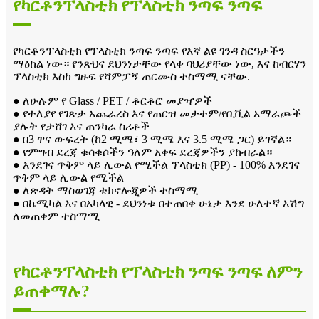
የካርቶንፕላስቲክ የፕላስቲክ ንጣፍ ንጣፍ
የካርቶንፕላስቲክ የፕላስቲክ ንጣፍ ንጣፍ የእኛ ልዩ ገንዳ ስርዓታችን
ማዕከል ነው። የንጽህና ደህንነታቸው የላቀ ባህሪያቸው ነው, እና ከብርሃን
ፕላስቲክ እስከ ግዙፍ የሻምፓኝ ጠርሙስ ተስማሚ ናቸው.
● ለሁሉም የ Glass / PET / ቆርቆሮ መያዣዎች
● የተለያየ የገጽታ አጨራረስ እና የጠርዝ መታተም/የቢቪል አማራጮች
ያሉት የታሸገ እና ጠንካራ ስሪቶች
● በ3 ዋና ውፍረት (ከ2 ሚሜ፣ 3 ሚሜ እና 3.5 ሚሜ ጋር) ይገኛል።
● የምግብ ደረጃ ቁሳቁሶችን ዓለም አቀፍ ደረጃዎችን ያከብራል።
● እንደገና ጥቅም ላይ ሊውል የሚችል ፕላስቲክ (PP) - 100% እንደገና
ጥቅም ላይ ሊውል የሚችል
● ለጽዳት ማስወገጃ ቴክኖሎጂዎች ተስማሚ
● በኬሚካል እና በአካላዊ - ደህንነቱ በተጠበቀ ሁኔታ እንደ ሁለተኛ እሽግ
ለመጠቀም ተስማሚ
የካርቶንፕላስቲክ የፕላስቲክ ንጣፍ ንጣፍ ለምን
ይጠቀማሉ?