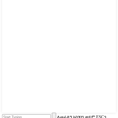
ለመፈለግ አስገባን ወይም ESCን