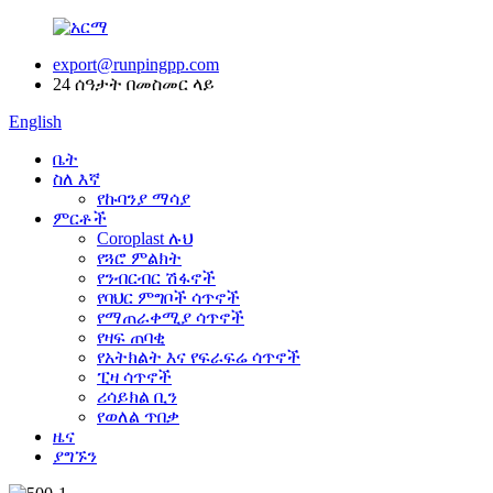
export@runpingpp.com
24 ሰዓታት በመስመር ላይ
English
ቤት
ስለ እኛ
የኩባንያ ማሳያ
ምርቶች
Coroplast ሉህ
የጓሮ ምልክት
የንብርብር ሽፋኖች
የባህር ምግቦች ሳጥኖች
የማጠራቀሚያ ሳጥኖች
የዛፍ ጠባቂ
የአትክልት እና የፍራፍሬ ሳጥኖች
ፒዛ ሳጥኖች
ሪሳይክል ቢን
የወለል ጥበቃ
ዜና
ያግኙን