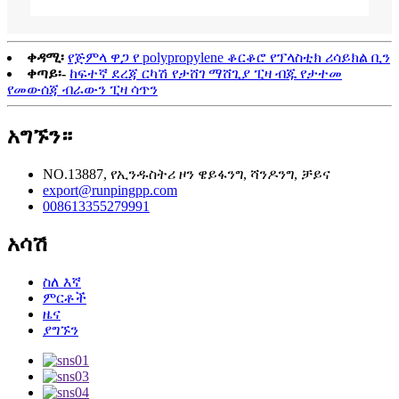
ቀዳሚ፡
የጅምላ ዋጋ የ polypropylene ቆርቆሮ የፕላስቲክ ሪሳይክል ቢን
ቀጣይ፡-
ከፍተኛ ደረጃ ርካሽ የታሸገ ማሸጊያ ፒዛ ብጁ የታተመ
የመውሰጃ ብራውን ፒዛ ሳጥን
አግኙን።
NO.13887, የኢንዱስትሪ ዞን ዌይፋንግ, ሻንዶንግ, ቻይና
export@runpingpp.com
008613355279991
አሳሽ
ስለ እኛ
ምርቶች
ዜና
ያግኙን