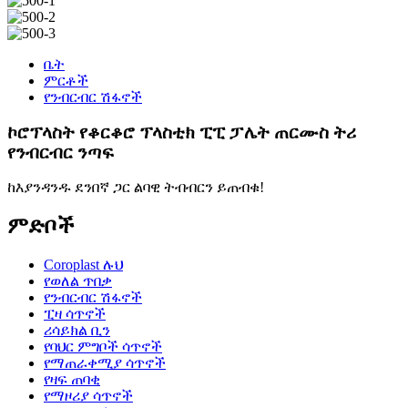
ቤት
ምርቶች
የንብርብር ሽፋኖች
ኮሮፕላስት የቆርቆሮ ፕላስቲክ ፒፒ ፓሌት ጠርሙስ ትሪ
የንብርብር ንጣፍ
ከእያንዳንዱ ደንበኛ ጋር ልባዊ ትብብርን ይጠብቁ!
ምድቦች
Coroplast ሉህ
የወለል ጥበቃ
የንብርብር ሽፋኖች
ፒዛ ሳጥኖች
ሪሳይክል ቢን
የባህር ምግቦች ሳጥኖች
የማጠራቀሚያ ሳጥኖች
የዛፍ ጠባቂ
የማዞሪያ ሳጥኖች