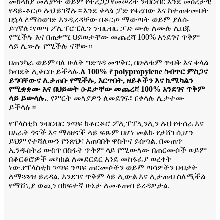
መከላከያ መለያየት ወይም የተረጋጋ የመሠረት ንብርብር እንደ መሰረታዊ
የዳይ-ቆርጦ ሉህ ይገኛሉ። እንደ ቀላል ፓድ የቀረበው እና ከተጠቀሙበት
በኋላ ለማስወገድ እንዲረዳቸው በቆርጦ ማውጣት ወይም ያለሱ
ይገኛሉ፣የወጣ ፖሊፕሮፒሊን ንብርብር ፓድ ሙሉ ለሙሉ ሊበጁ
የሚችሉ እና በጠቃሚ ህይወታቸው መጨረሻ 100% እንደገና ጥቅም
ላይ ሊውሉ የሚችሉ ናቸው።
በጠንካራ ወይም ባለ ሁለት ግድግዳ መዋቅር, በሁለቱም ጥብቅ እና ቀላል
ክብደት ሊቀርቡ ይችላሉ.
ለ 100% የ polypropylene ስብጥር ምስጋና
ይግባቸውና ሊታጠቡ የሚችሉ, እርጥበት, ዘይቶችን እና ኬሚካልን
የሚቋቋሙ እና በህይወት ዑደታቸው መጨረሻ 100% እንደገና ጥቅም
ላይ ይውላሉ.
. የምርት መለያዎን ለመደገፍ፣ በቀላሉ ሊታተሙ
ይችላሉ።
የፕላስቲክ ንብርብር ንጣፍ ከቆርቆሮ ፖሊፕፐሊንሊን ሉህ የተሰራ እና
በአራት ጎኖች እና ማዕዘኖች ላይ ፍጹም በሆነ መልኩ የታሸገ ሲሆን
ይህም የተሻለውን የንጽህና አጠባበቅ ዋስትና ይሰጣል. በመጠጥ
ኢንዱስትሪ ውስጥ በስፋት ጥቅም ላይ የሚውለው በጠርሙሶች ወይም
በቆርቆሮዎች መካከል ለመደርደር እንደ መከፋፈያ ወረቀት
ነው.የፕላስቲክ ንጣፍ ንጣፍ ጠርሙሶችን ወይም ጣሳዎችን በብቃት
ለማጓጓዝ ይረዳል, እንደገና ጥቅም ላይ ሊውል እና ሊታጠብ ስለሚችል
የማሸጊያ ወጪን በከፍተኛ ሁኔታ ለመቆጠብ ይረዳዎታል.