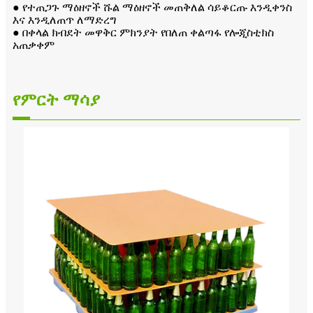
● የተጠጋጉ ማዕዘኖች ሹል ማዕዘኖች መጠቅለል ሳይቆርጡ እንዲቀንስ
እና እንዲለጠጥ ለማድረግ
● በቀላል ክብደት መዋቅር ምክንያት የበለጠ ቀልጣፋ የሎጂስቲክስ
አጠቃቀም
የምርት ማሳያ