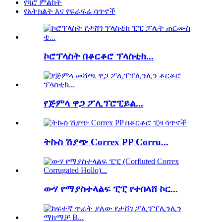
የጓሮ ምልክት
የአትክልት እና የፍራፍሬ ሳጥኖች
ኮሮፕላስት በቆርቆሮ ፕላስቲክ...
የጅምላ ዋጋ ፖሊፕሮፒይል...
ትኩስ ሽያጭ Correx PP Corru...
ውሃ የማያስተላልፍ ፒፒ የተበላሸ ኮር...