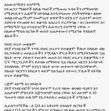
ለአውቶሜሽን ተስማሚ
የተጠጋጋ ማዕዘኖች ከሹል ጫፎች የሚመጡ ጉዳቶችን በማስወገድ
የሚቀነሱትን ፊልሞች በትክክል እንዲገጣጠሙ ያስችላቸዋል። ልዩው
ወለል በተጨማሪም የመምጠጥ ጽዋዎችን በፒክ አፕ ሲስተም ውስጥ
ደህንነቱ የተጠበቀ እና ቀልጣፋ አሰራርን ያረጋግጣል ፣ እና በመጓጓዣ እና
በማከማቻ ጊዜ ኮንቴይነሮችን ለመጥረግ ተስማሚ ናቸው ።
በአውቶማቲክ ስርዓቶች ውስጥ አጠቃቀሙን የሚደግፉ ትክክለኛ
ልኬቶች።
የአየር ሁኔታ መቋቋም
የእኛ የንብርብሮች ንጣፍ የአየር ሁኔታን የመቋቋም ችሎታ ስላለው ብዙ
የኢንዱስትሪ መስፈርቶችን ያሟላል። ምርቶችዎን በሚያጓጉዙበት ጊዜ
ከቤት ውጭ ያለውን የሙቀት መጠን እና የአየር ሁኔታን ይቋቋማሉ። የ
UV ማረጋጊያዎችን ይይዛሉ በማጓጓዝ ጊዜ የፀሐይ ብርሃን እንዳይጎዳ
ይከላከላሉ. ምንም እንኳን ከቤት ውጭ መቀመጥ ባይኖርባቸውም,
የፀሐይ ብርሃንን ከካርቶን ወይም ከእንጨት በተሠሩ ፓሌቶች በተሻለ
ሁኔታ ይቋቋማሉ.
ረጅም ዕድሜ እና ዘላቂነት
የእኛ የንብርብሮች ንጣፍ ከፍተኛ ጥራት ባለው ቁሳቁስ ዲዛይን እና
አጠቃቀም ምክንያት እጅግ በጣም ዘላቂ ናቸው እና አሁንም ከ 10
ዓመታት በላይ ሁሉንም የኢንዱስትሪ መስፈርቶች ያሟላሉ።
ሊፈለግ የሚችል - ለ QA እና አቅርቦት ሰንሰለት ስርዓቶች
በላቀ የ QA ስርዓታችን ምስጋና ይግባውና በእቃው ውስጥ እና በማድረስ