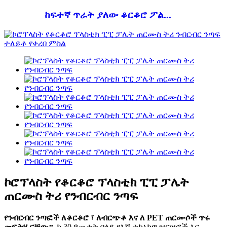
ከፍተኛ ጥራት ያለው ቆርቆሮ ፖል...
ኮሮፕላስት የቆርቆሮ ፕላስቲክ ፒፒ ፓሌት
ጠርሙስ ትሪ የንብርብር ንጣፍ
የንብርብር ንጣፎች ለቆርቆሮ ፣ ለብርጭቆ እና ለ PET ጠርሙሶች ጥሩ
መፍትሄ ናቸው።
. ከ 30 ዓመታት በላይ የእኛ ቴክኒካዊ ዝርዝሮች እና