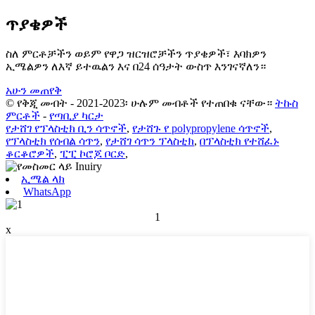
ጥያቄዎች
ስለ ምርቶቻችን ወይም የዋጋ ዝርዝሮቻችን ጥያቄዎች፣ እባክዎን
ኢሜልዎን ለእኛ ይተዉልን እና በ24 ሰዓታት ውስጥ እንገናኛለን።
አሁን መጠየቅ
© የቅጂ መብት - 2021-2023፡ ሁሉም መብቶች የተጠበቁ ናቸው።
ትኩስ
ምርቶች
-
የጣቢያ ካርታ
የታሸገ የፕላስቲክ ቢን ሳጥኖች
,
የታሸጉ የ polypropylene ሳጥኖች
,
የፕላስቲክ የሰብል ሳጥን
,
የታሸገ ሳጥን ፕላስቲክ
,
በፕላስቲክ የተሸፈኑ
ቆርቆሮዎች
,
ፒፒ ኮሮጆ ቦርድ
,
ኢሜል ላክ
WhatsApp
1
x