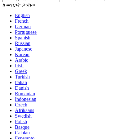
ለመዝጋት ይንኩ።
English
French
German
Portuguese
Spanish
Russian
Japanese
Korean
Arabic
Irish
Greek
Turkish
Italian
Danish
Romanian
Indonesian
Czech
Afrikaans
Swedish
Polish
Basque
Catalan
Esperanto