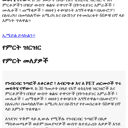
ምርቶቻችን በገበያ ውስጥ ቁልፍ ተዋናዮች (የኮንቴይነር አምራቾች ፣
ሙሌቶች ፣ ጠማቂዎች ፣ ወዘተ) ተቀባይነት አግኝተዋል። በአውሮፓ፣
በአፍሪካ፣ በመካከለኛው አሜሪካ እና በኦሽንያ የተመሰረቱት 60ዎቹ በኛ ላይ
እምነት ጥለዋል።
ኢሜይል ይላኩልን።
የምርት ዝርዝር
የምርት መለያዎች
የንብርብር ንጣፎች ለቆርቆሮ ፣ ለብርጭቆ እና ለ PET ጠርሙሶች ጥሩ
መፍትሄ ናቸው።
. ከ 30 ዓመታት በላይ የእኛ ቴክኒካዊ ዝርዝሮች እና
ምርቶቻችን በገበያ ውስጥ ቁልፍ ተዋናዮች (የኮንቴይነር አምራቾች ፣
ሙሌቶች ፣ ጠማቂዎች ፣ ወዘተ) ተቀባይነት አግኝተዋል። በአውሮፓ፣
በአፍሪካ፣ በመካከለኛው አሜሪካ እና በኦሽንያ የተመሰረቱት 60ዎቹ በኛ
ላይ እምነት ጥለዋል።
እንደገና ጥቅም ላይ ሊውሉ የሚችሉ የንብርብር ንጣፎች በእቃ
ማስቀመጫዎች ወይም በመያዣዎች ውስጥ ለተደራረቡ እቃዎች እንደ