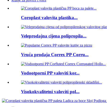
Kutije za povrće i voće
Coroplast valovita plastika...
Veleprodajna cijena polipropila...
Vruća prodaja Correx PP Corru...
Vodootporni PP valoviti kor...
Visokokvalitetni valoviti pol...