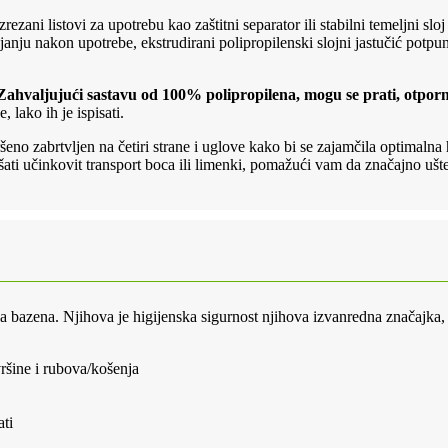
rezani listovi za upotrebu kao zaštitni separator ili stabilni temeljni slo
janju nakon upotrebe, ekstrudirani polipropilenski slojni jastučić potpu
Zahvaljujući sastavu od 100% polipropilena, mogu se prati, otporni
, lako ih je ispisati.
ršeno zabrtvljen na četiri strane i uglove kako bi se zajamčila optimalna 
kšati učinkovit transport boca ili limenki, pomažući vam da značajno ušte
tava bazena. Njihova je higijenska sigurnost njihova izvanredna značajka
vršine i rubova/košenja
ati