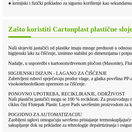
● kemijski i fizički prikladno za sigurno korištenje kao sekundarn
Zašto koristiti Cartonplast plastične sloj
Naši slojeviti jastučići od plastike imaju mnoge prednosti u odnos
higijenski laki za čišćenje, iznimno stabilni po dimenzijama i potpu
Nadalje, u usporedbi s kartonom/drvenom pločom (Masonite), Flutepak
HIGIJENSKI DIZAJN - LAGANO ZA ČIŠĆENJE
Zabrtvljeni rubovi sprječavaju prodor vlage, a glatka površina PP-a
visokotehnološkom opremom za čišćenje.
PONOVNO UPOTREBA, RECIKLIRANJE, ODRŽIVOST
Naši plastični jastučići mogu se 100 % reciklirati. Za proizvodnju 
ciklus čini Flutepak Plastic Layer Pads savršenim proizvodom za 
POGODNO ZA AUTOMATIZACIJU
Zaobljeni uglovi omogućuju savršeno pristajanje termoskupljajuće f
sakupljanje dok su prikladne za tehnologije depaletiziranja i osig