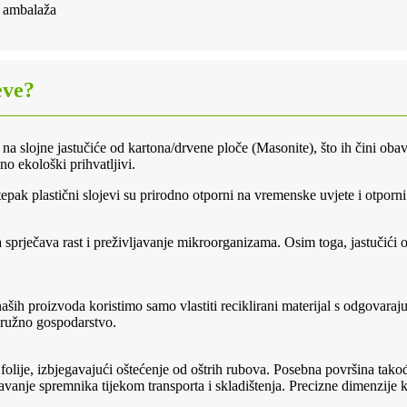
a ambalaža
eve?
u na slojne jastučiće od kartona/drvene ploče (Masonite), što ih čini ob
no ekološki prihvatljivi.
 plastični slojevi su prirodno otporni na vremenske uvjete i otporni su
 sprječava rast i preživljavanje mikroorganizama. Osim toga, jastučići o
naših proizvoda koristimo samo vlastiti reciklirani materijal s odgovar
kružno gospodarstvo.
olije, izbjegavajući oštećenje od oštrih rubova. Posebna površina takođ
uravanje spremnika tijekom transporta i skladištenja. Precizne dimenzij