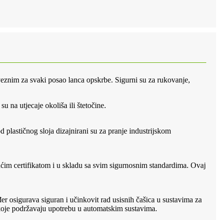
aveznim za svaki posao lanca opskrbe. Sigurni su za rukovanje,
 na utjecaje okoliša ili štetočine.
d plastičnog sloja dizajnirani su za pranje industrijskom
ajućim certifikatom i u skladu sa svim sigurnosnim standardima. Ovaj
er osigurava siguran i učinkovit rad usisnih čašica u sustavima za
e koje podržavaju upotrebu u automatskim sustavima.