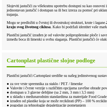
Slojeviti jastučići za višekratnu upotrebu dostupni su kao osnovni iz
jednostavan jastučić i dostupan sa ili bez izreza za pomoć pri uklan
trajanja.
Mogu se predložiti u čvrstoj ili dvostrukoj strukturi, krute i lagane.
kraju svog životnog ciklusa
. Kako bi podržali identitet vaše marke
Plastični jastučić izrađen je od valovite polipropilenske ploče i sav
između boca ili limenki u svrhu slaganja. Plastični jastučići će ola
Cartonplast plastične slojne podloge
Plastični jastučići Cartonplast središte su našeg jedinstvenog sus
● za sve vrste spremnika za staklo / PET / limenke
● Valovite i čvrste verzije s različitim opcijama završne obrade po
● dostupan u 3 glavne debljine (sa 2 mm, 3 mm i 3,5 mm)
● u skladu s međunarodnim standardima za materijale Food Grade
● izrađen od plastike koja se može reciklirati (PP) – 100 % reciklir
● pogodan za tehnologije depaletizacije pometanjem