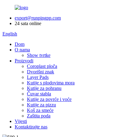
export@runpingpp.com
24 sata online
English
Dom
O nama
Show tvrtke
Proizvodi
Coroplast ploča
Dvorišni znak
Layer Pads
Kutije s plodovima mora
Kutije za pohranu
Čuvar stabla
Kutije za povrće i voće
Kutije za pizzu
Koš za smeće
Zaštita poda
Vijesti
Kontaktirajte nas