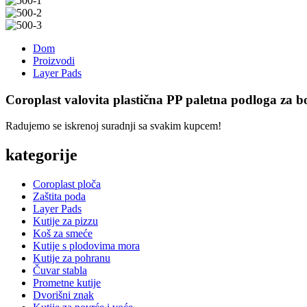
Dom
Proizvodi
Layer Pads
Coroplast valovita plastična PP paletna podloga za b
Radujemo se iskrenoj suradnji sa svakim kupcem!
kategorije
Coroplast ploča
Zaštita poda
Layer Pads
Kutije za pizzu
Koš za smeće
Kutije s plodovima mora
Kutije za pohranu
Čuvar stabla
Prometne kutije
Dvorišni znak