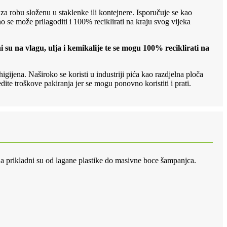
j za robu složenu u staklenke ili kontejnere. Isporučuje se kao
no se može prilagoditi i 100% reciklirati na kraju svog vijeka
 su na vlagu, ulja i kemikalije te se mogu 100% reciklirati na
higijena. Naširoko se koristi u industriji pića kao razdjelna ploča
dite troškove pakiranja jer se mogu ponovno koristiti i prati.
, a prikladni su od lagane plastike do masivne boce šampanjca.