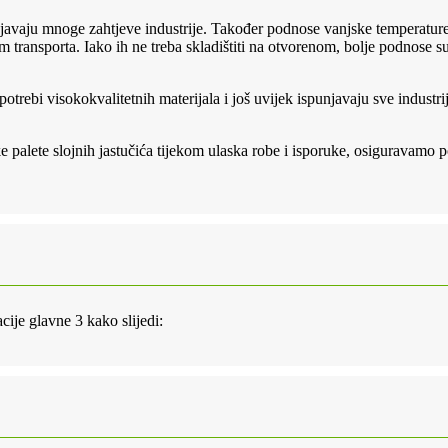
punjavaju mnoge zahtjeve industrije. Također podnose vanjske temperatur
m transporta. Iako ih ne treba skladištiti na otvorenom, bolje podnose su
 upotrebi visokokvalitetnih materijala i još uvijek ispunjavaju sve indust
 palete slojnih jastučića tijekom ulaska robe i isporuke, osiguravamo 
cije glavne 3 kako slijedi: