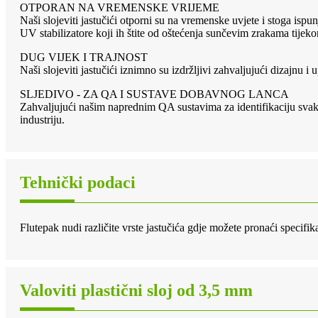
OTPORAN NA VREMENSKE VRIJEME
Naši slojeviti jastučići otporni su na vremenske uvjete i stoga is
UV stabilizatore koji ih štite od oštećenja sunčevim zrakama tijeko
DUG VIJEK I TRAJNOST
Naši slojeviti jastučići iznimno su izdržljivi zahvaljujući dizajnu i
SLJEDIVO - ZA QA I SUSTAVE DOBAVNOG LANCA
Zahvaljujući našim naprednim QA sustavima za identifikaciju svake
industriju.
Tehnički podaci
Flutepak nudi različite vrste jastučića gdje možete pronaći specifika
Valoviti plastični sloj od 3,5 mm