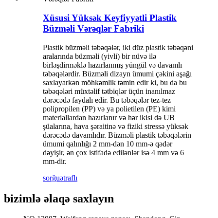
Xüsusi Yüksək Keyfiyyətli Plastik
Büzməli Vərəqlər Fabriki
Plastik büzməli təbəqələr, iki düz plastik təbəqəni
aralarında büzməli (yivli) bir nüvə ilə
birləşdirməklə hazırlanmış yüngül və davamlı
təbəqələrdir. Büzməli dizayn ümumi çəkini aşağı
saxlayarkən möhkəmlik təmin edir ki, bu da bu
təbəqələri müxtəlif tətbiqlər üçün inanılmaz
dərəcədə faydalı edir. Bu təbəqələr tez-tez
polipropilen (PP) və ya polietilen (PE) kimi
materiallardan hazırlanır və hər ikisi də UB
şüalarına, hava şəraitinə və fiziki stressə yüksək
dərəcədə davamlıdır. Büzməli plastik təbəqələrin
ümumi qalınlığı 2 mm-dən 10 mm-ə qədər
dəyişir, ən çox istifadə edilənlər isə 4 mm və 6
mm-dir.
sorğu
ətraflı
bizimlə əlaqə saxlayın