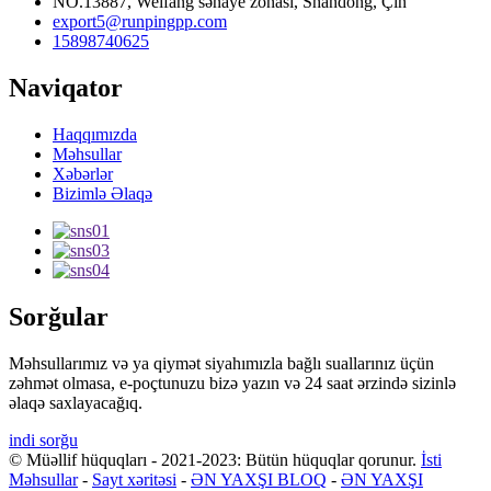
NO.13887, Weifang sənaye zonası, Shandong, Çin
export5@runpingpp.com
15898740625
Naviqator
Haqqımızda
Məhsullar
Xəbərlər
Bizimlə Əlaqə
Sorğular
Məhsullarımız və ya qiymət siyahımızla bağlı suallarınız üçün
zəhmət olmasa, e-poçtunuzu bizə yazın və 24 saat ərzində sizinlə
əlaqə saxlayacağıq.
indi sorğu
© Müəllif hüquqları - 2021-2023: Bütün hüquqlar qorunur.
İsti
Məhsullar
-
Sayt xəritəsi
-
ƏN YAXŞI BLOQ
-
ƏN YAXŞI