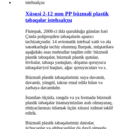
Xüsusi 2-12 mm PP büzməli plastik
təbəqələr istehsalçısı
Flutepak, 2008-ci ildə qurulduğu gündən bəri
Çində polipropilen təbəqələrin aparıcı
təchizatçısıdır. 14 avtomatik istehsal xətti və əla
sənətkarlıqla təchiz olunmuş fluepak, müştərilərə
aşağıdakı əsas məhsullar təqdim edir: büzməli
plastik təbəqələr, büzməli plastik qutular,
lövhələr, təbəqə yastıqları, döşəmə qoruyucu
təbəqələr/yol haqları, ağac qoruyucuları və s.
Büzməli plastik təbəqələrimiz suya davamlı,
davamlı, yüngül, təkrar emal edilə bilən və
zərbəyə davamlıdır.
İstənilən ölçüdə, rəngdə və ya formada büzməli
plastik təbəqələr istəməyinizdən asılı olmayaraq,
ehtiyaclarınızı ödəmək üçün xüsusi xidmət təklif
edirik.
Büzməli plastik təbəqələrimiz dairələr,
üçbucaqlar və altıbucaqlılar da daxil olmaqla