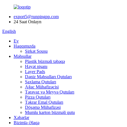
export5@runpingpp.com
24 Saat Onlayn
English
Ev
Haqqımızda
Şirkət Şousu
Məhsullar
Plastik büzməli təbəqə
Həyət nişanı
Layer Pads
Dəniz Məhsulları Qutuları
Saxlama Qutuları
Ağac Mühafizəçisi
Tərəvəz və Meyvə Qutuları
Pizza Qutuları
Təkrar Emal Qutuları
Döşəmə Mühafizəsi
Mumlu karton büzməli qutu
Xəbərlər
Bizimlə Əlaqə