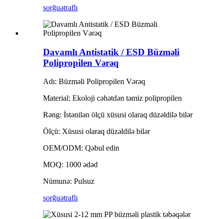
sorğu
ətraflı
Davamlı Antistatik / ESD Büzməli
Polipropilen Vərəq
Adı: Büzməli Polipropilen Vərəq
Material: Ekoloji cəhətdən təmiz polipropilen
Rəng: İstənilən ölçü xüsusi olaraq düzəldilə bilər
Ölçü: Xüsusi olaraq düzəldilə bilər
OEM/ODM: Qəbul edin
MOQ: 1000 ədəd
Nümunə: Pulsuz
sorğu
ətraflı