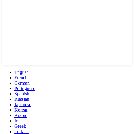
English
French
German
Portuguese
Spanish
Russian
Japanese
Korean
Arabic
Irish
Greek
Turkish