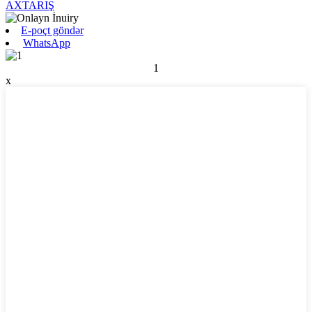
AXTARIŞ
E-poçt göndər
WhatsApp
1
x