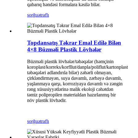
qabarıq həndəsi formalara kəsilə bilər.
sorğu
ətraflı
Topdansatış Təkrar Emal Edilə Bilən
4×8 Büzməli Plastik Lövhələr
Büzməli plastik lövhələr/təbəqələr (həmçinin
koroplast/korreks/korfllut/danpla/poliflut/kartonplast
təbəqələri adlandırıla bilər) zəhərli olmayan,
çirkləndirməyən, suya davamlı, zərbəyə davamlı,
yaşlanmaya qarşı, korroziyaya davamlı və zəngin
rəng xüsusiyyətlərinə malik ekoloji cəhətdən
təmiz polipropilen materialdan hazırlanmış bir
növ plastik lövhədir.
sorğu
ətraflı