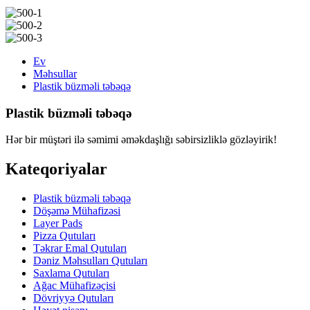
Ev
Məhsullar
Plastik büzməli təbəqə
Plastik büzməli təbəqə
Hər bir müştəri ilə səmimi əməkdaşlığı səbirsizliklə gözləyirik!
Kateqoriyalar
Plastik büzməli təbəqə
Döşəmə Mühafizəsi
Layer Pads
Pizza Qutuları
Təkrar Emal Qutuları
Dəniz Məhsulları Qutuları
Saxlama Qutuları
Ağac Mühafizəçisi
Dövriyyə Qutuları