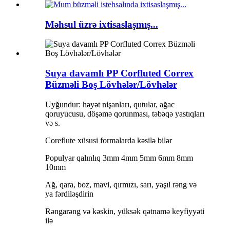
Məhsul üzrə ixtisaslaşmış...
Suya davamlı PP Corfluted Correx
Büzməli Boş Lövhələr/Lövhələr
Uyğundur: həyət nişanları, qutular, ağac
qoruyucusu, döşəmə qorunması, təbəqə yastıqları
və s.
Coreflute xüsusi formalarda kəsilə bilər
Populyar qalınlıq 3mm 4mm 5mm 6mm 8mm
10mm
Ağ, qara, boz, mavi, qırmızı, sarı, yaşıl rəng və
ya fərdiləşdirin
Rəngarəng və kəskin, yüksək qətnamə keyfiyyəti
ilə