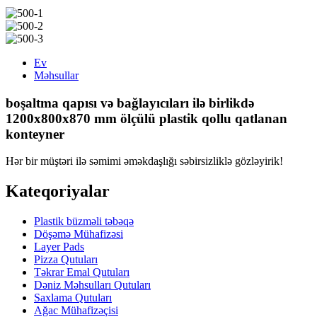
Ev
Məhsullar
boşaltma qapısı və bağlayıcıları ilə birlikdə
1200x800x870 mm ölçülü plastik qollu qatlanan
konteyner
Hər bir müştəri ilə səmimi əməkdaşlığı səbirsizliklə gözləyirik!
Kateqoriyalar
Plastik büzməli təbəqə
Döşəmə Mühafizəsi
Layer Pads
Pizza Qutuları
Təkrar Emal Qutuları
Dəniz Məhsulları Qutuları
Saxlama Qutuları
Ağac Mühafizəçisi