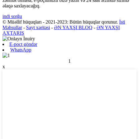
zəhmət olmasa, e-poçtunuzu bizə yazın və 24 saat ərzində sizinlə
əlaqə saxlayacağıq.
indi sorğu
© Müəllif hüquqları - 2021-2023: Bütün hüquqlar qorunur.
İsti
Məhsullar
-
Sayt xəritəsi
-
ƏN YAXŞI BLOQ
-
ƏN YAXŞI
AXTARIŞ
E-poçt göndər
WhatsApp
1
x