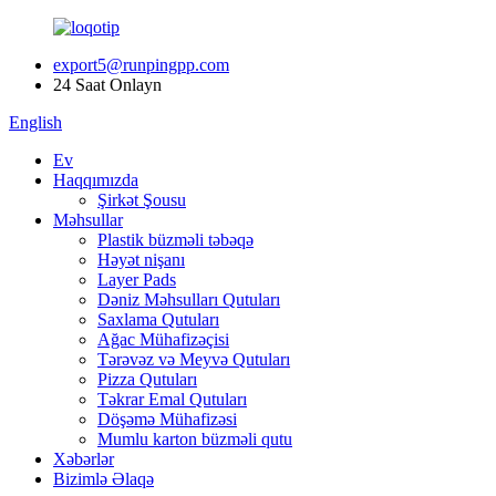
export5@runpingpp.com
24 Saat Onlayn
English
Ev
Haqqımızda
Şirkət Şousu
Məhsullar
Plastik büzməli təbəqə
Həyət nişanı
Layer Pads
Dəniz Məhsulları Qutuları
Saxlama Qutuları
Ağac Mühafizəçisi
Tərəvəz və Meyvə Qutuları
Pizza Qutuları
Təkrar Emal Qutuları
Döşəmə Mühafizəsi
Mumlu karton büzməli qutu
Xəbərlər
Bizimlə Əlaqə