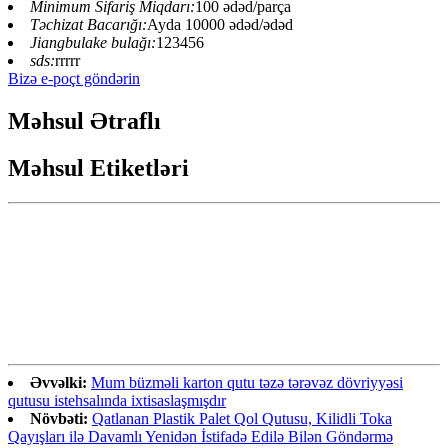
Minimum Sifariş Miqdarı:
100 ədəd/parça
Təchizat Bacarığı:
Ayda 10000 ədəd/ədəd
Jiangbulake bulağı:
123456
sds:
rrrrr
Bizə e-poçt göndərin
Məhsul Ətraflı
Məhsul Etiketləri
Əvvəlki:
Mum büzməli karton qutu təzə tərəvəz dövriyyəsi
qutusu istehsalında ixtisaslaşmışdır
Növbəti:
Qatlanan Plastik Palet Qol Qutusu, Kilidli Toka
Qayışları ilə Davamlı Yenidən İstifadə Edilə Bilən Göndərmə