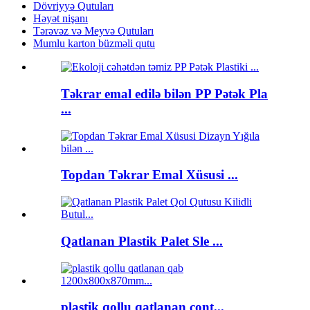
Dövriyyə Qutuları
Həyət nişanı
Tərəvəz və Meyvə Qutuları
Mumlu karton büzməli qutu
Təkrar emal edilə bilən PP Pətək Pla
...
Topdan Təkrar Emal Xüsusi ...
Qatlanan Plastik Palet Sle ...
plastik qollu qatlanan cont...