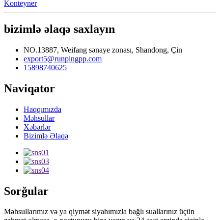
Konteyner
bizimlə əlaqə saxlayın
NO.13887, Weifang sənaye zonası, Shandong, Çin
export5@runpingpp.com
15898740625
Naviqator
Haqqımızda
Məhsullar
Xəbərlər
Bizimlə Əlaqə
Sorğular
Məhsullarımız və ya qiymət siyahımızla bağlı suallarınız üçün