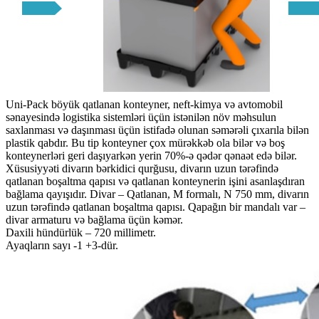
Uni-Pack böyük qatlanan konteyner, neft-kimya və avtomobil
sənayesində logistika sistemləri üçün istənilən növ məhsulun
saxlanması və daşınması üçün istifadə olunan səmərəli çıxarıla bilən
plastik qabdır. Bu tip konteyner çox mürəkkəb ola bilər və boş
konteynerləri geri daşıyarkən yerin 70%-ə qədər qənaət edə bilər.
Xüsusiyyəti divarın bərkidici qurğusu, divarın uzun tərəfində
qatlanan boşaltma qapısı və qatlanan konteynerin işini asanlaşdıran
bağlama qayışıdır. Divar – Qatlanan, M formalı, N 750 mm, divarın
uzun tərəfində qatlanan boşaltma qapısı. Qapağın bir mandalı var –
divar armaturu və bağlama üçün kəmər.
Daxili hündürlük – 720 millimetr.
Ayaqların sayı -1 +3-dür.