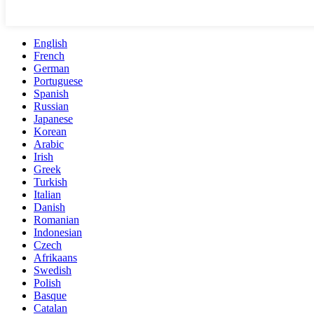
English
French
German
Portuguese
Spanish
Russian
Japanese
Korean
Arabic
Irish
Greek
Turkish
Italian
Danish
Romanian
Indonesian
Czech
Afrikaans
Swedish
Polish
Basque
Catalan