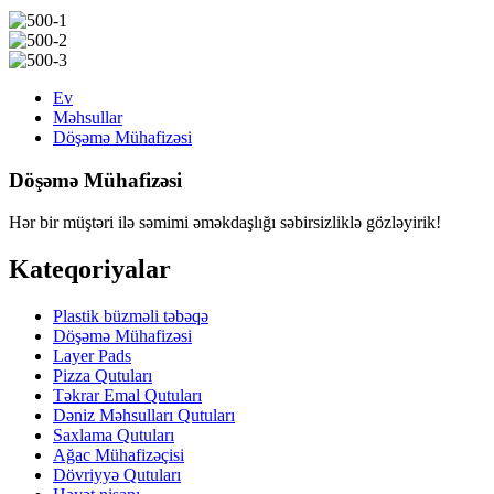
Ev
Məhsullar
Döşəmə Mühafizəsi
Döşəmə Mühafizəsi
Hər bir müştəri ilə səmimi əməkdaşlığı səbirsizliklə gözləyirik!
Kateqoriyalar
Plastik büzməli təbəqə
Döşəmə Mühafizəsi
Layer Pads
Pizza Qutuları
Təkrar Emal Qutuları
Dəniz Məhsulları Qutuları
Saxlama Qutuları
Ağac Mühafizəçisi
Dövriyyə Qutuları