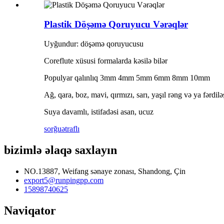
Plastik Döşəmə Qoruyucu Vərəqlər
Uyğundur: döşəmə qoruyucusu
Coreflute xüsusi formalarda kəsilə bilər
Populyar qalınlıq 3mm 4mm 5mm 6mm 8mm 10mm
Ağ, qara, boz, mavi, qırmızı, sarı, yaşıl rəng və ya fərdilə
Suya davamlı, istifadəsi asan, ucuz
sorğu
ətraflı
bizimlə əlaqə saxlayın
NO.13887, Weifang sənaye zonası, Shandong, Çin
export5@runpingpp.com
15898740625
Naviqator