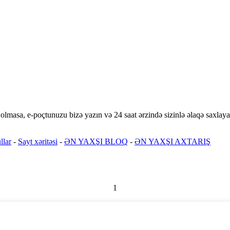
olmasa, e-poçtunuzu bizə yazın və 24 saat ərzində sizinlə əlaqə saxlaya
llar
-
Sayt xəritəsi
-
ƏN YAXŞI BLOQ
-
ƏN YAXŞI AXTARIŞ
1