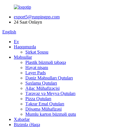
export5@runpingpp.com
24 Saat Onlayn
English
Ev
Haqqımızda
Şirkət Şousu
Məhsullar
Plastik büzməli təbəqə
Həyət nişanı
Layer Pads
Dəniz Məhsulları Qutuları
Saxlama Qutuları
Ağac Mühafizəçisi
Tərəvəz və Meyvə Qutuları
Pizza Qutuları
Təkrar Emal Qutuları
Döşəmə Mühafizəsi
Mumlu karton büzməli qutu
Xəbərlər
Bizimlə Əlaqə