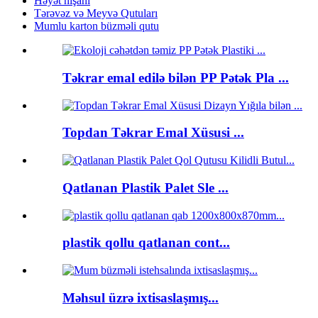
Həyət nişanı
Tərəvəz və Meyvə Qutuları
Mumlu karton büzməli qutu
Təkrar emal edilə bilən PP Pətək Pla ...
Topdan Təkrar Emal Xüsusi ...
Qatlanan Plastik Palet Sle ...
plastik qollu qatlanan cont...
Məhsul üzrə ixtisaslaşmış...