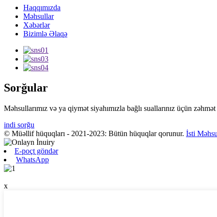
Haqqımızda
Məhsullar
Xəbərlər
Bizimlə Əlaqə
Sorğular
Məhsullarımız və ya qiymət siyahımızla bağlı suallarınız üçün zəhmət 
indi sorğu
© Müəllif hüquqları - 2021-2023: Bütün hüquqlar qorunur.
İsti Məhsu
E-poçt göndər
WhatsApp
x