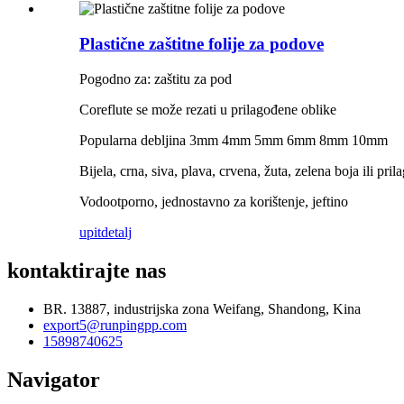
Plastične zaštitne folije za podove
Pogodno za: zaštitu za pod
Coreflute se može rezati u prilagođene oblike
Popularna debljina 3mm 4mm 5mm 6mm 8mm 10mm
Bijela, crna, siva, plava, crvena, žuta, zelena boja ili prila
Vodootporno, jednostavno za korištenje, jeftino
upit
detalj
kontaktirajte nas
BR. 13887, industrijska zona Weifang, Shandong, Kina
export5@runpingpp.com
15898740625
Navigator