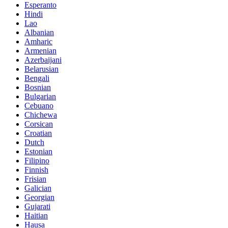
Esperanto
Hindi
Lao
Albanian
Amharic
Armenian
Azerbaijani
Belarusian
Bengali
Bosnian
Bulgarian
Cebuano
Chichewa
Corsican
Croatian
Dutch
Estonian
Filipino
Finnish
Frisian
Galician
Georgian
Gujarati
Haitian
Hausa