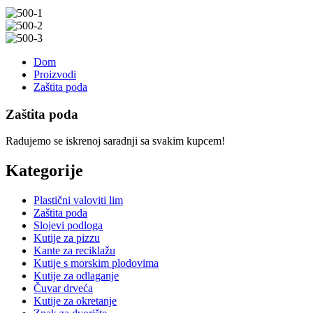
Dom
Proizvodi
Zaštita poda
Zaštita poda
Radujemo se iskrenoj saradnji sa svakim kupcem!
Kategorije
Plastični valoviti lim
Zaštita poda
Slojevi podloga
Kutije za pizzu
Kante za reciklažu
Kutije s morskim plodovima
Kutije za odlaganje
Čuvar drveća
Kutije za okretanje