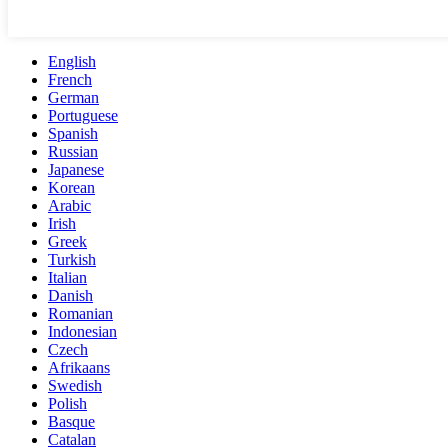
English
French
German
Portuguese
Spanish
Russian
Japanese
Korean
Arabic
Irish
Greek
Turkish
Italian
Danish
Romanian
Indonesian
Czech
Afrikaans
Swedish
Polish
Basque
Catalan