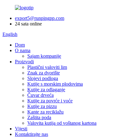
export5@runpingpp.com
24 sata online
English
Dom
O nama
Sajam kompanije
Proizvodi
Plastični valoviti lim
Znak za dvorište
Slojevi podloga
Kutije s morskim plodovima
Kutije za odlaganje
Čuvar drveća
Kutije za povrće i voće
Kutije za pizzu
Kante za reciklažu
Zaštita poda
Valovita kutija od voštanog kartona
Vijesti
Kontaktirajte nas