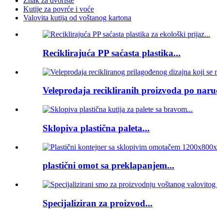
Znak za dvorište
Kutije za povrće i voće
Valovita kutija od voštanog kartona
Reciklirajuća PP saćasta plastika...
Veleprodaja recikliranih proizvoda po narud
Sklopiva plastična paleta...
plastični omot sa preklapanjem...
Specijaliziran za proizvod...