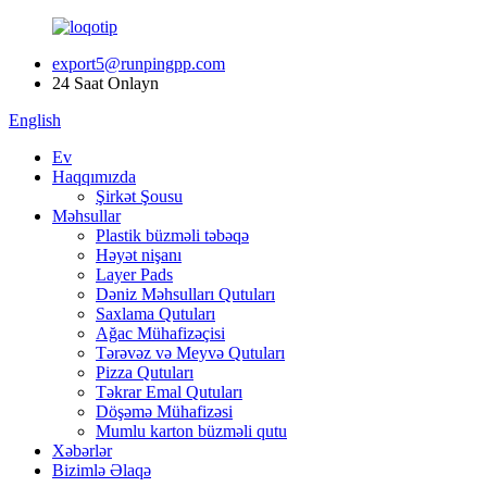
export5@runpingpp.com
24 Saat Onlayn
English
Ev
Haqqımızda
Şirkət Şousu
Məhsullar
Plastik büzməli təbəqə
Həyət nişanı
Layer Pads
Dəniz Məhsulları Qutuları
Saxlama Qutuları
Ağac Mühafizəçisi
Tərəvəz və Meyvə Qutuları
Pizza Qutuları
Təkrar Emal Qutuları
Döşəmə Mühafizəsi
Mumlu karton büzməli qutu
Xəbərlər
Bizimlə Əlaqə