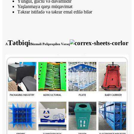
Yüngül, güclü və davamlıdır
Yaşlanmaya qarşı müqavimət
Təkrar istifadə və təkrar emal edilə bilər
Tətbiqi
A
Büzməli Polipropilen Vərəq