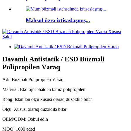
Məhsul üzrə ixtisaslaşmış...
Davamlı Antistatik / ESD Büzməli
Polipropilen Vərəq
Adı: Büzməli Polipropilen Vərəq
Material: Ekoloji cəhətdən təmiz polipropilen
Rəng: İstənilən ölçü xüsusi olaraq düzəldilə bilər
Ölçü: Xüsusi olaraq düzəldilə bilər
OEM/ODM: Qəbul edin
MOQ: 1000 ədəd