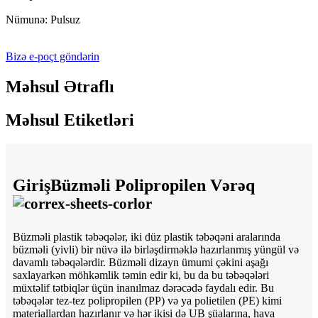
Nümunə: Pulsuz
Bizə e-poçt göndərin
Məhsul Ətraflı
Məhsul Etiketləri
Giriş
Büzməli Polipropilen Vərəq
Büzməli plastik təbəqələr, iki düz plastik təbəqəni aralarında
büzməli (yivli) bir nüvə ilə birləşdirməklə hazırlanmış yüngül və
davamlı təbəqələrdir. Büzməli dizayn ümumi çəkini aşağı
saxlayarkən möhkəmlik təmin edir ki, bu da bu təbəqələri
müxtəlif tətbiqlər üçün inanılmaz dərəcədə faydalı edir. Bu
təbəqələr tez-tez polipropilen (PP) və ya polietilen (PE) kimi
materiallardan hazırlanır və hər ikisi də UB şüalarına, hava