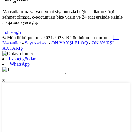
Məhsullarımız və ya qiymət siyahımızla bağlı suallarınız üçün
zəhmət olmasa, e-poçtunuzu bizə yazın və 24 saat ərzində sizinlə
əlaqə saxlayacağıq.
indi sorğu
© Müəllif hüquqları - 2021-2023: Bütün hüquqlar qorunur.
İsti
Məhsullar
-
Sayt xəritəsi
-
ƏN YAXŞI BLOQ
-
ƏN YAXŞI
AXTARIŞ
E-poçt göndər
WhatsApp
1
x