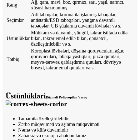
Ağ, qara, mavi, boz, qırmızı, sarı, yaşıl, narıncı,
Rəng
xüsusi hazırlanmış
Adi təbəqələr, korona ilə işlənmiş təbəqələr,
Seçimlər
antistatik/ESD təbəqələri, yanğına davamlı
təbəqələr, UB şüalarına davamlı lövhələr və s.
Möhkəm və davamlı, yüngül, təkrar istifadə edilə
Üstünlüklər
bilən, təkrar emal edilə bilən, qənaətcil,
özelleştirilebilir və s.
Koroplast lövhələri, döşəmə qoruyucuları, ağac
qoruyucuları, təbəqə yastıqları, pizza qutuları,
Tətbiq
meyvə-tərəvəz qablaşdırma qutuları, dövriyyə
bosexi, təkrar emal qutuları və s.
Üstünlükləri
Büzməli Polipropilen Vərəq
Tamamilə özelleştirilebilir
Zərbə müqaviməti və aşınma müqaviməti
Nəmə və küfə davamlıdır
Zəhərsiz və ekoloji cəhətdən təmiz