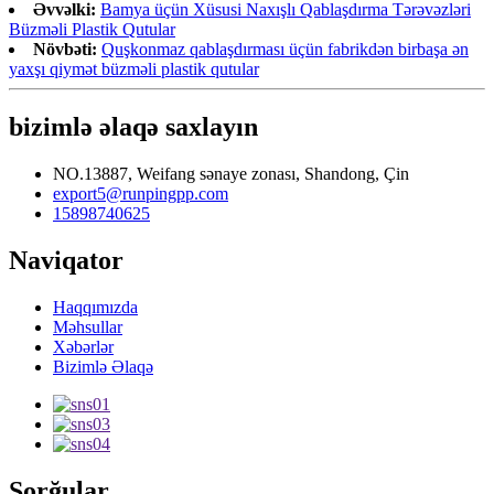
Əvvəlki:
Bamya üçün Xüsusi Naxışlı Qablaşdırma Tərəvəzləri
Büzməli Plastik Qutular
Növbəti:
Quşkonmaz qablaşdırması üçün fabrikdən birbaşa ən
yaxşı qiymət büzməli plastik qutular
bizimlə əlaqə saxlayın
NO.13887, Weifang sənaye zonası, Shandong, Çin
export5@runpingpp.com
15898740625
Naviqator
Haqqımızda
Məhsullar
Xəbərlər
Bizimlə Əlaqə
Sorğular