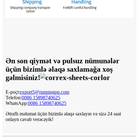
Ən son qiymət və pulsuz nümunələr
üçün bizimlə əlaqə saxlamağa xoş
gəlmisiniz!
E-poçt:
export5@runpingpp.com
Telefon:
0086 15898740625
WhatsApp:
0086 15898740625
Ətraflı məlumat üçün bizimlə əlaqə saxlayın və sizə 24 saat
onlayn cavab verəcəyik!