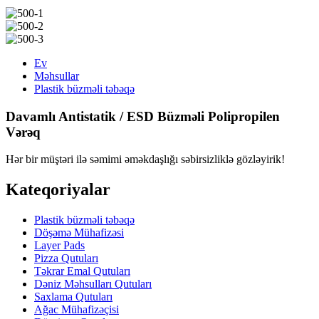
Ev
Məhsullar
Plastik büzməli təbəqə
Davamlı Antistatik / ESD Büzməli Polipropilen
Vərəq
Hər bir müştəri ilə səmimi əməkdaşlığı səbirsizliklə gözləyirik!
Kateqoriyalar
Plastik büzməli təbəqə
Döşəmə Mühafizəsi
Layer Pads
Pizza Qutuları
Təkrar Emal Qutuları
Dəniz Məhsulları Qutuları
Saxlama Qutuları
Ağac Mühafizəçisi