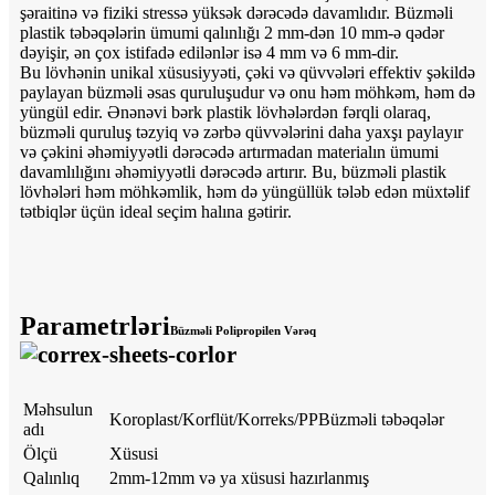
şəraitinə və fiziki stressə yüksək dərəcədə davamlıdır. Büzməli
plastik təbəqələrin ümumi qalınlığı 2 mm-dən 10 mm-ə qədər
dəyişir, ən çox istifadə edilənlər isə 4 mm və 6 mm-dir.
Bu lövhənin unikal xüsusiyyəti, çəki və qüvvələri effektiv şəkildə
paylayan büzməli əsas quruluşudur və onu həm möhkəm, həm də
yüngül edir. Ənənəvi bərk plastik lövhələrdən fərqli olaraq,
büzməli quruluş təzyiq və zərbə qüvvələrini daha yaxşı paylayır
və çəkini əhəmiyyətli dərəcədə artırmadan materialın ümumi
davamlılığını əhəmiyyətli dərəcədə artırır. Bu, büzməli plastik
lövhələri həm möhkəmlik, həm də yüngüllük tələb edən müxtəlif
tətbiqlər üçün ideal seçim halına gətirir.
Parametrləri
Büzməli Polipropilen Vərəq
Məhsulun
Koroplast/Korflüt/Korreks/PPBüzməli təbəqələr
adı
Ölçü
Xüsusi
Qalınlıq
2mm-12mm və ya xüsusi hazırlanmış