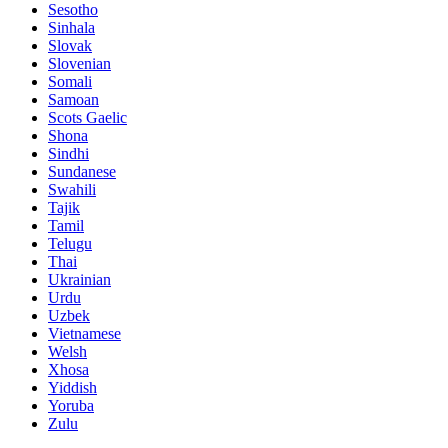
Sesotho
Sinhala
Slovak
Slovenian
Somali
Samoan
Scots Gaelic
Shona
Sindhi
Sundanese
Swahili
Tajik
Tamil
Telugu
Thai
Ukrainian
Urdu
Uzbek
Vietnamese
Welsh
Xhosa
Yiddish
Yoruba
Zulu