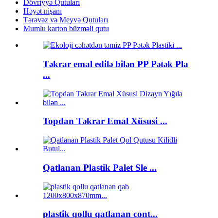
Dövriyyə Qutuları
Həyət nişanı
Tərəvəz və Meyvə Qutuları
Mumlu karton büzməli qutu
Təkrar emal edilə bilən PP Pətək Pla
...
Topdan Təkrar Emal Xüsusi ...
Qatlanan Plastik Palet Sle ...
plastik qollu qatlanan cont...