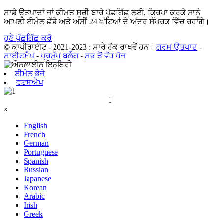
ਸਾਡੇ ਉਤਪਾਦਾਂ ਜਾਂ ਕੀਮਤ ਸੂਚੀ ਬਾਰੇ ਪੁੱਛਗਿੱਛ ਲਈ, ਕਿਰਪਾ ਕਰਕੇ ਸਾਨੂੰ
ਆਪਣੀ ਈਮੇਲ ਛੱਡੋ ਅਤੇ ਅਸੀਂ 24 ਘੰਟਿਆਂ ਦੇ ਅੰਦਰ ਸੰਪਰਕ ਵਿੱਚ ਰਹਾਂਗੇ।
ਹੁਣੇ ਪੁੱਛਗਿੱਛ ਕਰੋ
© ਕਾਪੀਰਾਈਟ - 2021-2023 : ਸਾਰੇ ਹੱਕ ਰਾਖਵੇਂ ਹਨ।
ਗਰਮ ਉਤਪਾਦ
-
ਸਾਈਟਮੈਪ
-
ਪ੍ਰਮੁੱਖ ਬਲੌਗ
-
ਸਭ ਤੋਂ ਵੱਧ ਖੋਜ
ਈਮੇਲ ਭੇਜੋ
ਵਟਸਐਪ
1
x
English
French
German
Portuguese
Spanish
Russian
Japanese
Korean
Arabic
Irish
Greek