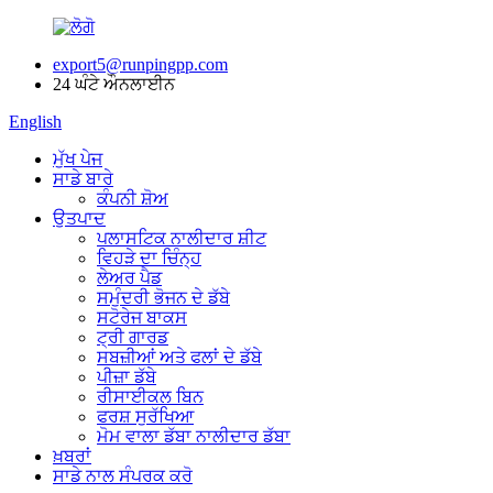
export5@runpingpp.com
24 ਘੰਟੇ ਔਨਲਾਈਨ
English
ਮੁੱਖ ਪੇਜ
ਸਾਡੇ ਬਾਰੇ
ਕੰਪਨੀ ਸ਼ੋਅ
ਉਤਪਾਦ
ਪਲਾਸਟਿਕ ਨਾਲੀਦਾਰ ਸ਼ੀਟ
ਵਿਹੜੇ ਦਾ ਚਿੰਨ੍ਹ
ਲੇਅਰ ਪੈਡ
ਸਮੁੰਦਰੀ ਭੋਜਨ ਦੇ ਡੱਬੇ
ਸਟੋਰੇਜ ਬਾਕਸ
ਟ੍ਰੀ ਗਾਰਡ
ਸਬਜ਼ੀਆਂ ਅਤੇ ਫਲਾਂ ਦੇ ਡੱਬੇ
ਪੀਜ਼ਾ ਡੱਬੇ
ਰੀਸਾਈਕਲ ਬਿਨ
ਫਰਸ਼ ਸੁਰੱਖਿਆ
ਮੋਮ ਵਾਲਾ ਡੱਬਾ ਨਾਲੀਦਾਰ ਡੱਬਾ
ਖ਼ਬਰਾਂ
ਸਾਡੇ ਨਾਲ ਸੰਪਰਕ ਕਰੋ