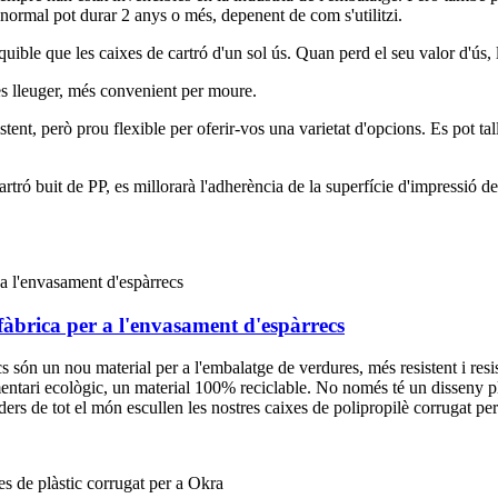
normal pot durar 2 anys o més, depenent de com s'utilitzi.
ible que les caixes de cartró d'un sol ús. Quan perd el seu valor d'ús, l
pes lleuger, més convenient per moure.
istent, però prou flexible per oferir-vos una varietat d'opcions. Es pot tall
cartró buit de PP, es millorarà l'adherència de la superfície d'impressió 
 fàbrica per a l'envasament d'espàrrecs
s són un nou material per a l'embalatge de verdures, més resistent i resis
limentari ecològic, un material 100% reciclable. No només té un disseny p
ers de tot el món escullen les nostres caixes de polipropilè corrugat per 