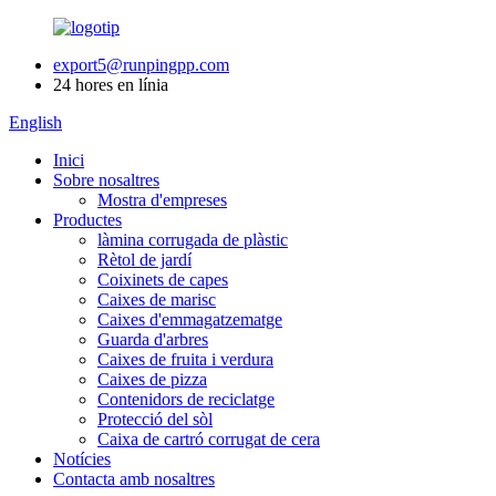
export5@runpingpp.com
24 hores en línia
English
Inici
Sobre nosaltres
Mostra d'empreses
Productes
làmina corrugada de plàstic
Rètol de jardí
Coixinets de capes
Caixes de marisc
Caixes d'emmagatzematge
Guarda d'arbres
Caixes de fruita i verdura
Caixes de pizza
Contenidors de reciclatge
Protecció del sòl
Caixa de cartró corrugat de cera
Notícies
Contacta amb nosaltres