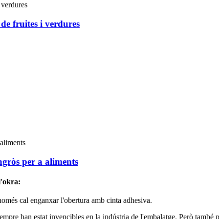
de fruites i verdures
ngròs per a aliments
l'okra:
més cal enganxar l'obertura amb cinta adhesiva.
sempre han estat invencibles en la indústria de l'embalatge. Però també p