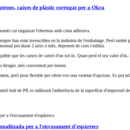
rons, caixes de plàstic corrugat per a Okra
més cal enganxar l'obertura amb cinta adhesiva.
sempre han estat invencibles en la indústria de l'embalatge. Però també p
normal pot durar 2 anys o més, depenent de com s'utilitzi.
ible que les caixes de cartró d'un sol ús. Quan perd el seu valor d'ús, l
pes lleuger, més convenient per moure.
istent, però prou flexible per oferir-vos una varietat d'opcions. Es pot tall
cartró buit de PP, es millorarà l'adherència de la superfície d'impressió 
onalitzada per a l'envasament d'espàrrecs