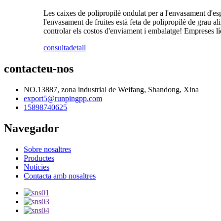
Les caixes de polipropilè ondulat per a l'envasament d'esp
l'envasament de fruites està feta de polipropilè de grau 
controlar els costos d'enviament i embalatge! Empreses líd
consulta
detall
contacteu-nos
NO.13887, zona industrial de Weifang, Shandong, Xina
export5@runpingpp.com
15898740625
Navegador
Sobre nosaltres
Productes
Notícies
Contacta amb nosaltres