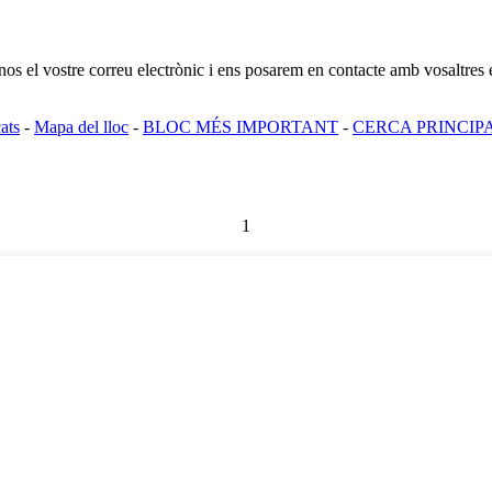
u-nos el vostre correu electrònic i ens posarem en contacte amb vosaltres
ats
-
Mapa del lloc
-
BLOC MÉS IMPORTANT
-
CERCA PRINCIP
1