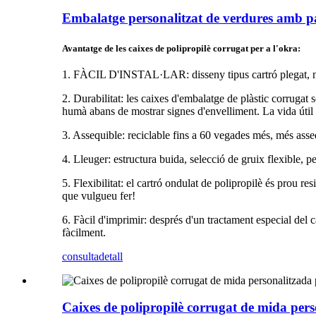
Embalatge personalitzat de verdures amb pat
Avantatge de les caixes de polipropilè corrugat per a l'okra:
1. FÀCIL D'INSTAL·LAR: disseny tipus cartró plegat, no
2. Durabilitat: les caixes d'embalatge de plàstic corrugat 
humà abans de mostrar signes d'envelliment. La vida útil 
3. Assequible: reciclable fins a 60 vegades més, més assequ
4. Lleuger: estructura buida, selecció de gruix flexible, 
5. Flexibilitat: el cartró ondulat de polipropilè és prou res
que vulgueu fer!
6. Fàcil d'imprimir: després d'un tractament especial del 
fàcilment.
consulta
detall
Caixes de polipropilè corrugat de mida pers