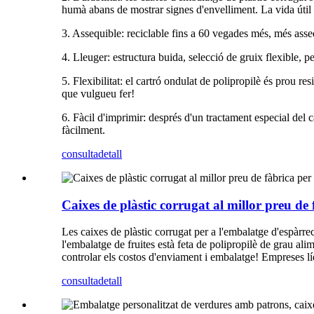
humà abans de mostrar signes d'envelliment. La vida útil 
3. Assequible: reciclable fins a 60 vegades més, més assequ
4. Lleuger: estructura buida, selecció de gruix flexible, 
5. Flexibilitat: el cartró ondulat de polipropilè és prou res
que vulgueu fer!
6. Fàcil d'imprimir: després d'un tractament especial del 
fàcilment.
consulta
detall
Caixes de plàstic corrugat al millor preu de
Les caixes de plàstic corrugat per a l'embalatge d'espàrrec
l'embalatge de fruites està feta de polipropilè de grau a
controlar els costos d'enviament i embalatge! Empreses líd
consulta
detall