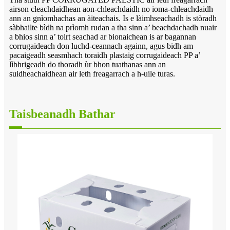
airson cleachdaidhean aon-chleachdaidh no ioma-chleachdaidh
ann an gnìomhachas an àiteachais. Is e làimhseachadh is stòradh
sàbhailte bìdh na prìomh rudan a tha sinn a’ beachdachadh nuair
a bhios sinn a’ toirt seachad ar bionaichean is ar bagannan
corrugaideach don luchd-ceannach againn, agus bidh am
pacaigeadh seasmhach toraidh plastaig corrugaideach PP a’
lìbhrigeadh do thoradh ùr bhon tuathanas ann an
suidheachaidhean air leth freagarrach a h-uile turas.
Taisbeanadh Bathar