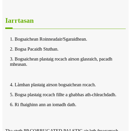
Iarrtasan
1. Bogsaichean Roinneadair/Sgaraidhean.
2. Bogsa Pacaidh Stuthan.
3. Bogsaichean plastaig rocach airson glasraich, pacadh
mheasan.
4. Làmhan plastaig airson bogsaichean rocach.
5. Bogsa plastaig rocach fillte a ghabhas ath-chleachdadh.
6. Ri fhaighinn ann an iomadh dath.
Tha stuth PP CORRUGATED PALSTIC air leth freagarrach