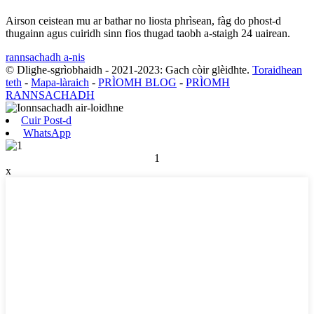
Airson ceistean mu ar bathar no liosta phrìsean, fàg do phost-d
thugainn agus cuiridh sinn fios thugad taobh a-staigh 24 uairean.
rannsachadh a-nis
© Dlighe-sgrìobhaidh - 2021-2023: Gach còir glèidhte.
Toraidhean
teth
-
Mapa-làraich
-
PRÌOMH BLOG
-
PRÌOMH
RANNSACHADH
Cuir Post-d
WhatsApp
1
x