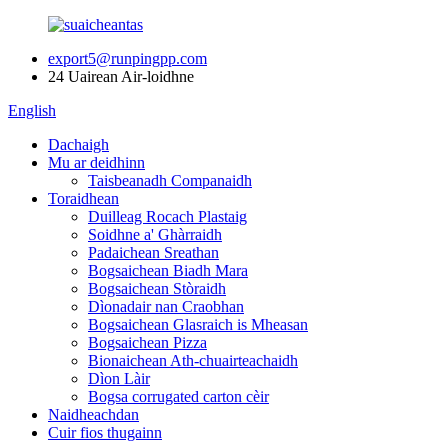
export5@runpingpp.com
24 Uairean Air-loidhne
English
Dachaigh
Mu ar deidhinn
Taisbeanadh Companaidh
Toraidhean
Duilleag Rocach Plastaig
Soidhne a' Ghàrraidh
Padaichean Sreathan
Bogsaichean Biadh Mara
Bogsaichean Stòraidh
Dìonadair nan Craobhan
Bogsaichean Glasraich is Mheasan
Bogsaichean Pizza
Bionaichean Ath-chuairteachaidh
Dìon Làir
Bogsa corrugated carton cèir
Naidheachdan
Cuir fios thugainn