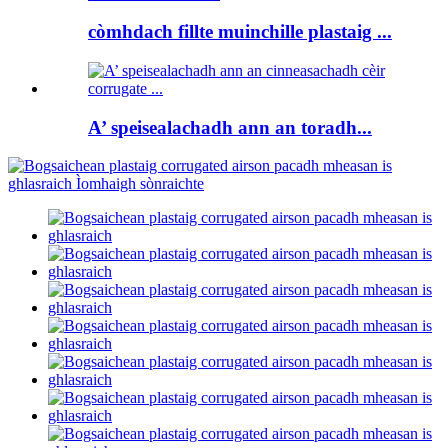
còmhdach fillte muinchille plastaig ...
A’ speisealachadh ann an toradh...