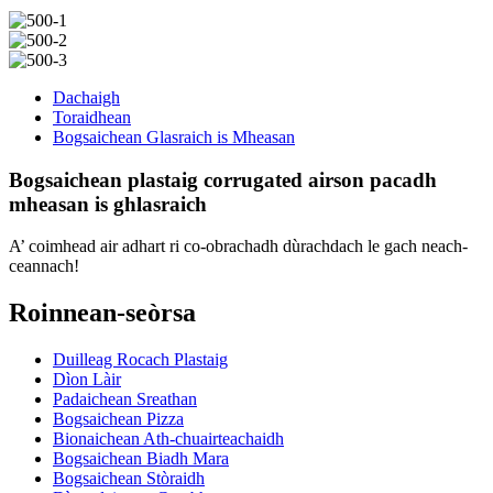
Dachaigh
Toraidhean
Bogsaichean Glasraich is Mheasan
Bogsaichean plastaig corrugated airson pacadh
mheasan is ghlasraich
A’ coimhead air adhart ri co-obrachadh dùrachdach le gach neach-
ceannach!
Roinnean-seòrsa
Duilleag Rocach Plastaig
Dìon Làir
Padaichean Sreathan
Bogsaichean Pizza
Bionaichean Ath-chuairteachaidh
Bogsaichean Biadh Mara
Bogsaichean Stòraidh