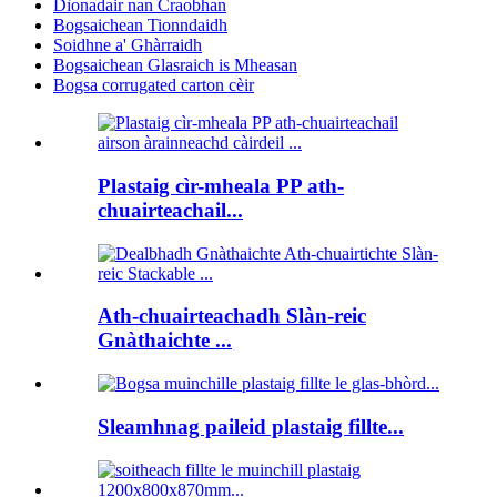
Dìonadair nan Craobhan
Bogsaichean Tionndaidh
Soidhne a' Ghàrraidh
Bogsaichean Glasraich is Mheasan
Bogsa corrugated carton cèir
Plastaig cìr-mheala PP ath-
chuairteachail...
Ath-chuairteachadh Slàn-reic
Gnàthaichte ...
Sleamhnag paileid plastaig fillte...