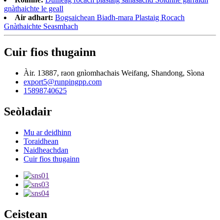
gnàthaichte le geall
Air adhart:
Bogsaichean Biadh-mara Plastaig Rocach
Gnàthaichte Seasmhach
Cuir fios thugainn
Àir. 13887, raon gnìomhachais Weifang, Shandong, Sìona
export5@runpingpp.com
15898740625
Seòladair
Mu ar deidhinn
Toraidhean
Naidheachdan
Cuir fios thugainn
Ceistean