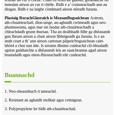
innealan airson an cur ri chèile. Bidh e a’ cruinneachadh ann an
diogan. Bidh e na laighe còmhnard airson stòradh furasta.
Plastaig Rocach
Glasraich is Measan
Bogsaichean
Aotrom,
ath-chuairteachail, dìon-uisge, an-aghaidh creimeadh agus neo-
phuinnseanta, agus mar sin faodar ath-chuairteachadh a
chleachdadh grunn thursan. Tha an dealbhadh fillte ga dhèanamh
gun fheum airson a chuir airson lìbhrigeadh gu furasta. Is e an
stuth ceart a th’ ann airson cartonan pàipeir/bogsaichean cairt-
bhòrd a chur nan àite. Is urrainn dhuinn cuideachd clò-bhualadh
sgrion gnàthaichte a dhèanamh leis an suaicheantas agad airson
branndadh agus mion-fhiosrachadh eile cuideachd.
Buannachd
1. Neo-sheasmhach ri taiseachd.
2. Resistant an aghaidh molltair agus ceimigean.
3. Polypropylene ìre bìdh ath-chuairteachail.