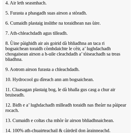
4. Air leth seasmhach.
5. Furasta a phasgadh suas airson a stòradh.
6. Cumaidh plastaig inslithe na toraidhean nas ùire.
7. Ath-chleachdadh agus tilleadh.
8. Ùine pàighidh air ais goirid dà bhliadhna an taca ri
bogsaichean toraidh còmhdaichte le cèir, a’ lughdachadh
chosgaisean airson a h-uile cleachdadh a’ tòiseachadh sa treas
bliadhna.
9. Aotrom airson furasta a chleachdadh.
10. Hydrocool gu dìreach ann am bogsaichean.
11. Cluasagan plastaig bog, le dà bhalla gus casg a chur air
bruiseadh.
12. Bidh e a’ lughdachadh milleadh toraidh nas fheàrr na pàipear
rocach.
13. Cumaidh e coltas cha mhòr ùr airson bhliadhnaichean.
14. 100% ath-chuairteachail & càirdeil don àrainneachd.