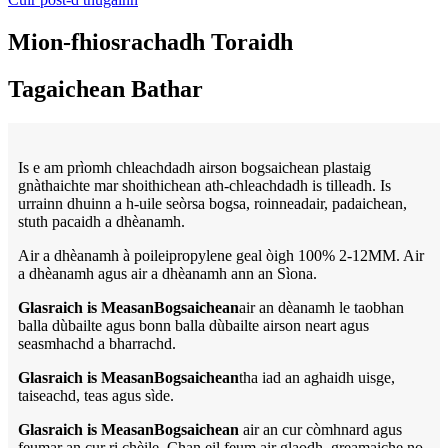
Mion-fhiosrachadh Toraidh
Tagaichean Bathar
Is e am prìomh chleachdadh airson bogsaichean plastaig
gnàthaichte mar shoithichean ath-chleachdadh is tilleadh. Is
urrainn dhuinn a h-uile seòrsa bogsa, roinneadair, padaichean,
stuth pacaidh a dhèanamh.
Air a dhèanamh à poileipropylene geal òigh 100% 2-12MM. Air
a dhèanamh agus air a dhèanamh ann an Sìona.
Glasraich is Measan
Bogsaichean
air an dèanamh le taobhan
balla dùbailte agus bonn balla dùbailte airson neart agus
seasmhachd a bharrachd.
Glasraich is Measan
Bogsaichean
tha iad an aghaidh uisge,
taiseachd, teas agus sìde.
Glasraich is Measan
Bogsaichean
air an cur còmhnard agus
feumar an cur ri chèile. Chan eil feum air glaodh, greamaiche no