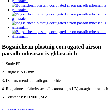
Bogsaichean plastaig corrugated airson
pacadh mheasan is ghlasraich
1. Stuth: PP
2. Tiughas: 2-12 mm
3. Dathan, meud, cumadh gnàthaichte
4. Roghainnean: làimhseachadh corona agus UV, an-aghaidh statach
5. Teisteanas: ISO 9001, SGS
Cuir post-d thugainn