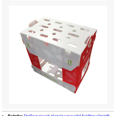
Roimhe:
Duilleag rocach plastaig sanasachd Soidhne gàrraidh