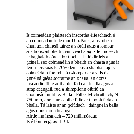
Is coimeádán plaisteach inscortha éifeachtach é
an coimeádán fillte mór Uni-Pack, a úsáidtear
chun aon chineál táirge a stóráil agus a iompar
sna tionscail pheitriceimiceacha agus feithicleach
le haghaidh córais lóistíochta. Is féidir leis an
gcineál seo coimeádáin a bheith an-chasta agus is
féidir leis suas le 70% den spás a shábháil agus
coimeádáin fholmha á n-iompar ar ais. Is é a
ghné ná gléas socraithe an bhalla, an doras
urscaoilte fillte ar thaobh fada an bhalla agus an
strap ceangail, rud a shimplíonn oibriú an
choimeádáin fillte. Balla - Fillte, M-chruthach, N
750 mm, doras urscaoilte fillte ar thaobh fada an
bhalla. Tá laiste ar an gclúdach - daingneán balla
agus crios don cheangal.
Airde inmheánach – 720 milliméadar.
Is é líon na gcos -1 +3.