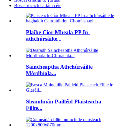
Boscaí Glasraí & Torthaí
Bosca rocach cartáin céir
Plaibe Cíor Mheala PP In-
athchúrsáilte...
Saincheaptha Athchúrsáilte
Mórdhíola...
Sleamhnán Pailléid Plaisteacha
Fillte...