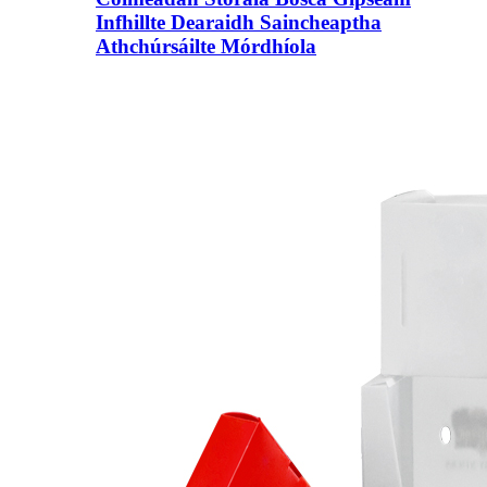
Infhillte Dearaidh Saincheaptha
Athchúrsáilte Mórdhíola