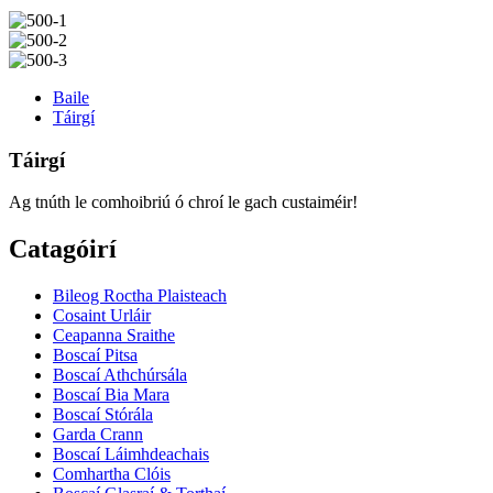
Baile
Táirgí
Táirgí
Ag tnúth le comhoibriú ó chroí le gach custaiméir!
Catagóirí
Bileog Roctha Plaisteach
Cosaint Urláir
Ceapanna Sraithe
Boscaí Pitsa
Boscaí Athchúrsála
Boscaí Bia Mara
Boscaí Stórála
Garda Crann
Boscaí Láimhdeachais
Comhartha Clóis