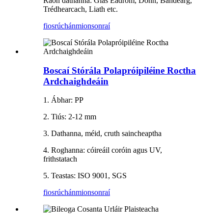
Raon dathanna: Glas Éadrom, Donn, Bándearg,
Trédhearcach, Liath etc.
fiosrúchán
mionsonraí
Boscaí Stórála Polapróipiléine Roctha
Ardchaighdeáin
1. Ábhar: PP
2. Tiús: 2-12 mm
3. Dathanna, méid, cruth saincheaptha
4. Roghanna: cóireáil coróin agus UV,
frithstatach
5. Teastas: ISO 9001, SGS
fiosrúchán
mionsonraí