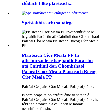
clúdach fillte plaisteach...
Speisialtóireacht sa táirge...
Plaisteach Cíor Meala PP In-
athchúrsáilte le haghaidh Pacáistiú
atá Cairdiúil don Chomhshaol
Painéal Cíor Meala Plaisteach Bileog
Cíor Meala PP
Painéal Ceapaire Cíor Mheala Polapróipiléine:
Is bord ceapaire polapróipiléine trí shraith é
Painéal Ceapaire Cíor Mheala Polapróipiléine. Is
féidir an dromchla a chlúdach le fabraic
neamhfhite freisin.