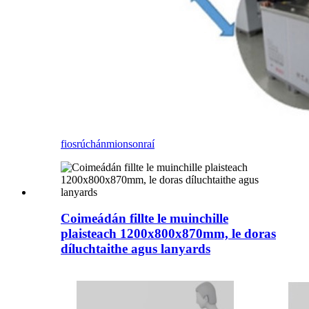
fiosrúchán
mionsonraí
Coimeádán fillte le muinchille
plaisteach 1200x800x870mm, le doras
díluchtaithe agus lanyards