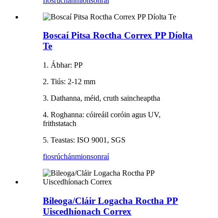
fiosrúchán
mionsonraí
Boscaí Pitsa Roctha Correx PP Díolta
Te
1. Ábhar: PP
2. Tiús: 2-12 mm
3. Dathanna, méid, cruth saincheaptha
4. Roghanna: cóireáil coróin agus UV,
frithstatach
5. Teastas: ISO 9001, SGS
fiosrúchán
mionsonraí
Bileoga/Cláir Logacha Roctha PP
Uiscedhíonach Correx