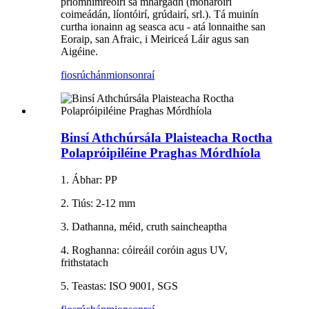
príomhimreoirí sa mhargadh (monaróirí
coimeádán, líontóirí, grúdairí, srl.). Tá muinín
curtha ionainn ag seasca acu - atá lonnaithe san
Eoraip, san Afraic, i Meiriceá Láir agus san
Aigéine.
fiosrúchán
mionsonraí
Binsí Athchúrsála Plaisteacha Roctha
Polapróipiléine Praghas Mórdhíola
1. Ábhar: PP
2. Tiús: 2-12 mm
3. Dathanna, méid, cruth saincheaptha
4. Roghanna: cóireáil coróin agus UV,
frithstatach
5. Teastas: ISO 9001, SGS