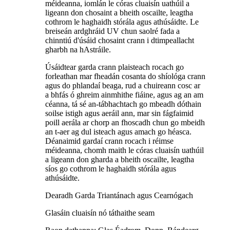
méideanna, iomlán le córas cluaisín uathúil a
ligeann don chosaint a bheith oscailte, leagtha
cothrom le haghaidh stórála agus athúsáidte. Le
breiseán ardghráid UV chun saolré fada a
chinntiú d'úsáid chosaint crann i dtimpeallacht
gharbh na hAstráile.
Úsáidtear garda crann plaisteach rocach go
forleathan mar fheadán cosanta do shíológa crann
agus do phlandaí beaga, rud a chuireann cosc ​​ar
a bhfás ó ghreim ainmhithe fiáine, agus ag an am
céanna, tá sé an-tábhachtach go mbeadh dóthain
soilse istigh agus aeráil ann, mar sin fágfaimid
poill aerála ar chorp an fhoscadh chun go mbeidh
an t-aer ag dul isteach agus amach go héasca.
Déanaimid gardaí crann rocach i réimse
méideanna, chomh maith le córas cluaisín uathúil
a ligeann don gharda a bheith oscailte, leagtha
síos go cothrom le haghaidh stórála agus
athúsáidte.
Dearadh Garda Triantánach agus Cearnógach
Glasáin cluaisín nó táthaithe seam