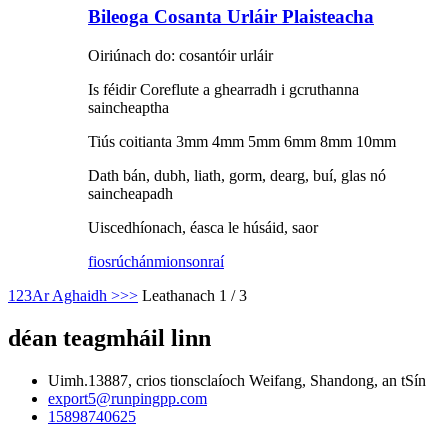
Bileoga Cosanta Urláir Plaisteacha
Oiriúnach do: cosantóir urláir
Is féidir Coreflute a ghearradh i gcruthanna
saincheaptha
Tiús coitianta 3mm 4mm 5mm 6mm 8mm 10mm
Dath bán, dubh, liath, gorm, dearg, buí, glas nó
saincheapadh
Uiscedhíonach, éasca le húsáid, saor
fiosrúchán
mionsonraí
1
2
3
Ar Aghaidh >
>>
Leathanach 1 / 3
déan teagmháil linn
Uimh.13887, crios tionsclaíoch Weifang, Shandong, an tSín
export5@runpingpp.com
15898740625