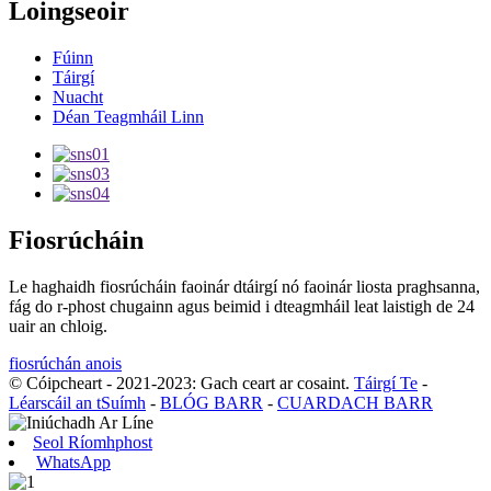
Loingseoir
Fúinn
Táirgí
Nuacht
Déan Teagmháil Linn
Fiosrúcháin
Le haghaidh fiosrúcháin faoinár dtáirgí nó faoinár liosta praghsanna,
fág do r-phost chugainn agus beimid i dteagmháil leat laistigh de 24
uair an chloig.
fiosrúchán anois
© Cóipcheart - 2021-2023: Gach ceart ar cosaint.
Táirgí Te
-
Léarscáil an tSuímh
-
BLÓG BARR
-
CUARDACH BARR
Seol Ríomhphost
WhatsApp