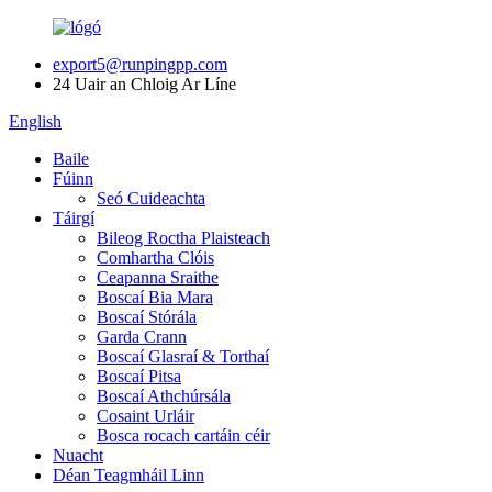
export5@runpingpp.com
24 Uair an Chloig Ar Líne
English
Baile
Fúinn
Seó Cuideachta
Táirgí
Bileog Roctha Plaisteach
Comhartha Clóis
Ceapanna Sraithe
Boscaí Bia Mara
Boscaí Stórála
Garda Crann
Boscaí Glasraí & Torthaí
Boscaí Pitsa
Boscaí Athchúrsála
Cosaint Urláir
Bosca rocach cartáin céir
Nuacht
Déan Teagmháil Linn