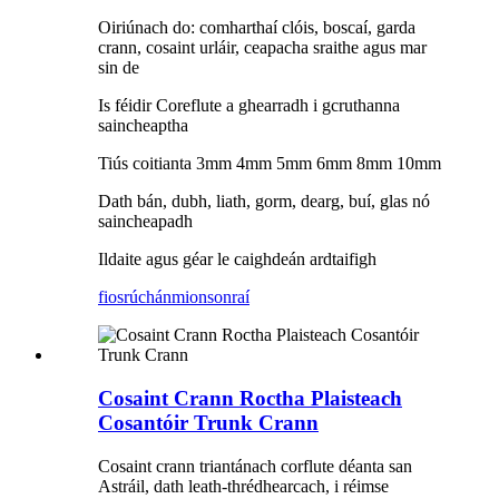
Oiriúnach do: comharthaí clóis, boscaí, garda
crann, cosaint urláir, ceapacha sraithe agus mar
sin de
Is féidir Coreflute a ghearradh i gcruthanna
saincheaptha
Tiús coitianta 3mm 4mm 5mm 6mm 8mm 10mm
Dath bán, dubh, liath, gorm, dearg, buí, glas nó
saincheapadh
Ildaite agus géar le caighdeán ardtaifigh
fiosrúchán
mionsonraí
Cosaint Crann Roctha Plaisteach
Cosantóir Trunk Crann
Cosaint crann triantánach corflute déanta san
Astráil, dath leath-thrédhearcach, i réimse