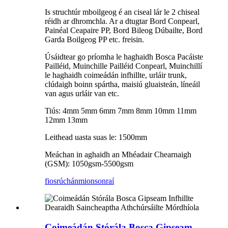
Is struchtúr mboilgeog é an ciseal lár le 2 chiseal
réidh ar dhromchla. Ar a dtugtar Bord Conpearl,
Painéal Ceapaire PP, Bord Bileog Dúbailte, Bord
Garda Boilgeog PP etc. freisin.
Úsáidtear go príomha le haghaidh Bosca Pacáiste
Pailléid, Muinchille Pailléid Conpearl, Muinchillí
le haghaidh coimeádán infhillte, urláir trunk,
clúdaigh boinn spártha, maisiú gluaisteán, líneáil
van agus urláir van etc.
Tiús: 4mm 5mm 6mm 7mm 8mm 10mm 11mm
12mm 13mm
Leithead uasta suas le: 1500mm
Meáchan in aghaidh an Mhéadair Chearnaigh
(GSM): 1050gsm-5500gsm
fiosrúchán
mionsonraí
Coimeádán Stórála Bosca Gipseam