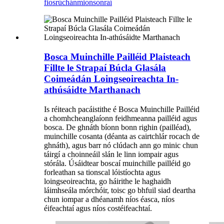
fiosrúchán
mionsonraí
Bosca Muinchille Pailléid Plaisteach
Fillte le Strapaí Búcla Glasála
Coimeádán Loingseoireachta In-
athúsáidte Marthanach
Is réiteach pacáistithe é Bosca Muinchille Pailléid
a chomhcheanglaíonn feidhmeanna pailléid agus
bosca. De ghnáth bíonn bonn righin (pailléad),
muinchille cosanta (déanta as cairtchlár rocach de
ghnáth), agus barr nó clúdach ann go minic chun
táirgí a choinneáil slán le linn iompair agus
stórála. Úsáidtear boscaí muinchille pailléid go
forleathan sa tionscal lóistíochta agus
loingseoireachta, go háirithe le haghaidh
láimhseála mórchóir, toisc go bhfuil siad deartha
chun iompar a dhéanamh níos éasca, níos
éifeachtaí agus níos costéifeachtaí.